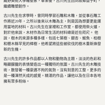
藏野美術大學雕塑系，畢業後，古川先生回到故鄉益子町，
繼續雕塑創作。
古川先生在求學時，曾同時學習石雕和木雕，並從事石雕工
作將近20年，之所以後來以木雕為主，則是因為想要更能運
用當地的材料。古川先生在家裡和工作室，都使用柴火爐，
對於他來說，木材作為日常生活的材料總是近在咫尺。 他
說，樹木的來源多種多樣，包括七葉樹、銀杏、鮁魚、柏樹
和櫪木縣罕見的樟樹，他希望將這些被砍伐的樹木重新煥發
新的生機。
古川先生的許多作品都以人物和動物為主題，淡淡的色彩和
略顯朦朧的表情營造出一種獨特的氛圍。古川先生的木雕技
術，散發著一種豪邁不拘的氣勢，沒有刻意的工整，更多的
是一種渾然天成的感覺。精湛的作品，讓他以及在日本各地
擁有眾多粉絲。