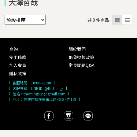
大澤哲哉
共 0 件商品
查詢
關於我們
使用條款
退貨退款政策
加入會員
常見問題Q&A
隱私政策
客服時間：
10:00-21:00
客服專線：
LINE ID: @thethings
信箱：
the.things.jp@gmail.com
地址：高雄市楠梓區壽民路40巷4弄1號