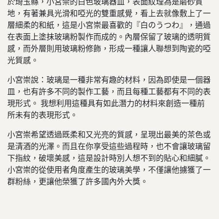
於琦玉縣，
小宮崇的白色玻璃器皿，表面紋理為是磨砂質
地，有著兼具光滑和啞光的雙重感覺，看上去就像敷上了一
層細柔的和紙，這是小宮崇最喜歡的『白のうつわ』，通過
在表面上塗抹玻璃粉製作而成的。內層保留了玻璃的透明質
感，而外層則用玻璃粉修飾，形成一種讓人聯想到陶瓷的啞
光質感。
小宮崇說：玻璃是一種非常有趣的材料，因為即使是一個器
皿，也有許多不同的製作工藝，而且每種工藝都有不同的表
現形式。 我想利用這種具有如此潛力的材料來創造一種前
所未有的表現形式。
小宮崇希望透過既柔和又光亮的質感，呈現出最美的茶色或
是清酒的光澤。而且在你享受這些過程時，也不會讓玻璃留
下指紋，破壞美感，這是設計時別人想不到的貼心和細膩。
小宮崇的從使用者角度產生的玻璃美學，不僅讓他擄獲了一
群粉絲，更讓他榮獲了許多國內外大獎。