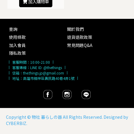
加入購物車
查詢
關於我們
使用條款
退貨退款政策
加入會員
常見問題Q&A
隱私政策
客服時間：
10:00-21:00
客服專線：
LINE ID: @thethings
信箱：
the.things.jp@gmail.com
地址：高雄市楠梓區壽民路40巷4弄1號
Copyright ©
物社 暮らしの器
All Rights Reserved. Designed by
CYBERBIZ
.