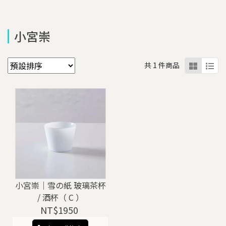
小宮崇
共 1 件商品
小宮崇｜雪の紙 玻璃茶杯
/ 酒杯（ C ）
NT$1950