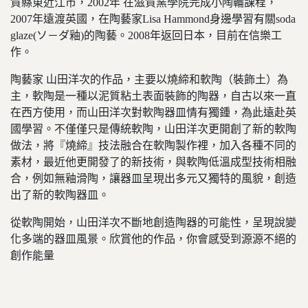
賀縣東近江市，2002年 在滋賀窯學院完成小陶輪課程，
2007年遠渡英國，在陶藝家Lisa Hammond身邊學習有關soda
glaze(ソ－ダ釉)的陶藝。2008年返回日本，目前在信樂工
作。
陶藝家 山田洋次的作品，主要以燒締和軟陶（裝飾土）為
主，軟陶是一種以泥質粘土表面裝飾的陶器，自古以來一直
在西方使用，而山田洋次對軟陶器皿情有獨鍾，為此遠赴英
國學習。不僅僅只是傳統軟陶，山田洋次更開創了新的軟陶
做法，將『燒締』技法融合在軟陶製作裡，加入各種不同的
素材，最近他更開發了的新技術，與軟陶低溫成型技術相融
合，例如無釉滑陶，讓器皿呈現出多元又獨特的風貌，創造
出了新的軟陶器皿。
從軟陶開始，山田洋次不斷地創造陶器的可能性，呈現說變
化多端的器皿風景。欣賞他的作品，你會感受到源源不絕的
創作能量