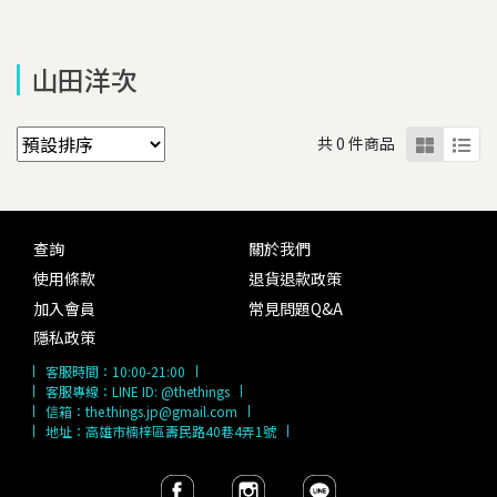
山田洋次
共 0 件商品
查詢
關於我們
使用條款
退貨退款政策
加入會員
常見問題Q&A
隱私政策
客服時間：
10:00-21:00
客服專線：
LINE ID: @thethings
信箱：
the.things.jp@gmail.com
地址：高雄市楠梓區壽民路40巷4弄1號