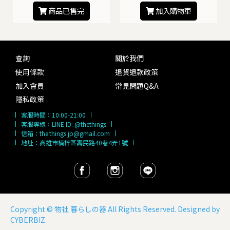
商品已售完
加入購物車
查詢
關於我們
使用條款
退貨退款政策
加入會員
常見問題Q&A
隱私政策
客服時間：
10:00-21:00
客服專線：
LINE ID: @thethings
信箱：
the.things.jp@gmail.com
地址：高雄市楠梓區壽民路40巷4弄1號
Copyright ©
物社 暮らしの器
All Rights Reserved. Designed by
CYBERBIZ
.