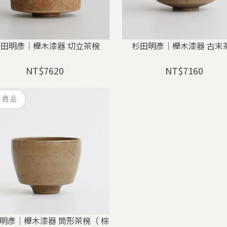
杉田明彥｜櫸木漆器 切立茶椀
杉田明彥｜櫸木漆器 古末
NT$7620
NT$7160
明彥｜櫸木漆器 筒形茶椀（ 棕