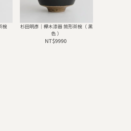
茶椀
杉田明彥｜櫸木漆器 筒形茶椀（ 黑
色 ）
NT$9990