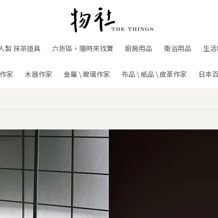
人製 抹茶道具
六折區，隨時來找寶
廚房用品
衛浴用品
生活
作家
木器作家
金屬 \ 玻璃作家
布品 \ 紙品 \ 皮革作家
日本