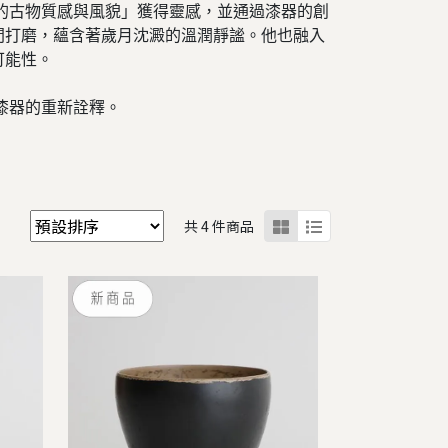
的古物質感與風貌」獲得靈感，並通過漆器的創
間打磨，蘊含著歲月沈澱的溫潤靜謐。他也融入
可能性。
漆器的重新詮釋。
共 4 件商品