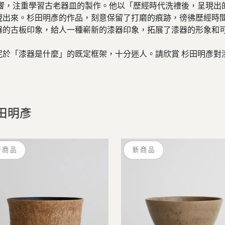
影響，注重學習古老器皿的製作。他以「歷經時代洗禮後，呈現出
現出來。杉田明彥的作品，刻意保留了打磨的痕跡，徬彿歷經時
器的古板印象，給人一種嶄新的漆器印象，拓展了漆器的形象和
泥於「漆器是什麼」的既定框架，十分迷人。請欣賞 杉田明彥對
田明彥