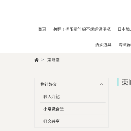
首頁
美翻！極限量竹編不銹鋼保溫瓶
日本職
清酒道具
陶磁器
東峰窯
東
物社好文
職人介紹
小常識食堂
好文共享