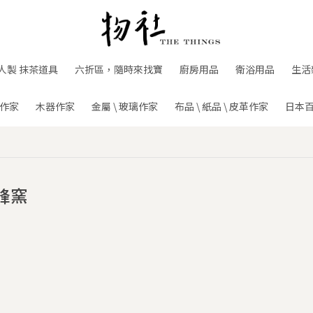
人製 抹茶道具
六折區，隨時來找寶
廚房用品
衛浴用品
生活
作家
木器作家
金屬 \ 玻璃作家
布品 \ 紙品 \ 皮革作家
日本
峰窯