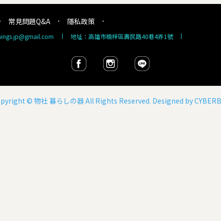
常見問題Q&A
隱私政策
things.jp@gmail.com
地址：高雄市楠梓區壽民路40巷4弄1號
pyright ©
物社 暮らしの器
All Rights Reserved. Designed by
CYBERB