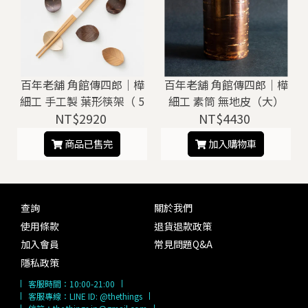
百年老舖 角館傳四郎｜樺
百年老舖 角館傳四郎｜樺
細工 手工製 葉形筷架（ 5
細工 素筒 無地皮（大）
NT$2920
枚 ）
NT$4430
商品已售完
加入購物車
查詢
關於我們
使用條款
退貨退款政策
加入會員
常見問題Q&A
隱私政策
客服時間：
10:00-21:00
客服專線：
LINE ID: @thethings