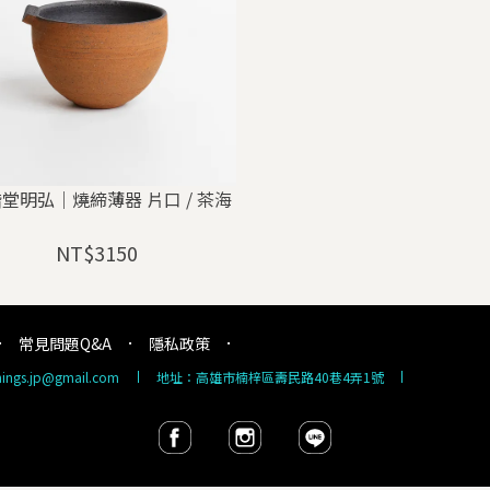
堂明弘｜燒締薄器 片口 / 茶海
NT$3150
常見問題Q&A
隱私政策
things.jp@gmail.com
地址：高雄市楠梓區壽民路40巷4弄1號