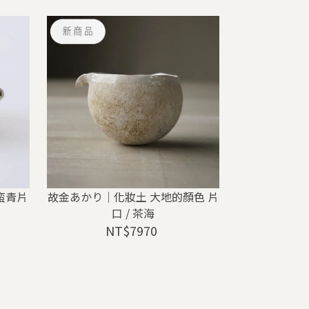
蛮青片
故金あかり｜化妝土 大地的顏色 片
口 / 茶海
NT$7970