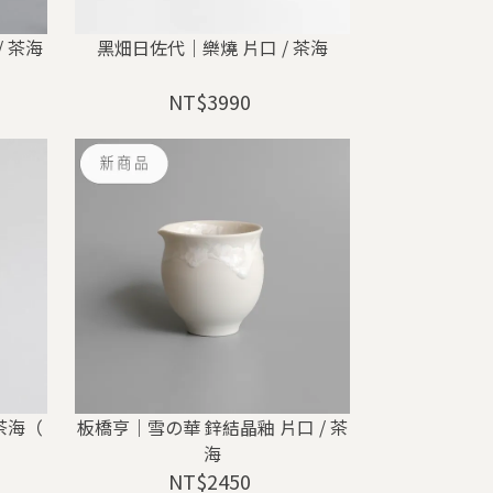
 茶海
黑畑日佐代｜樂燒 片口 / 茶海
NT$3990
茶海（
板橋亨｜雪の華 鋅結晶釉 片口 / 茶
海
NT$2450