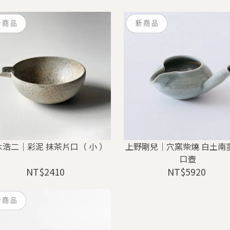
木浩二｜彩泥 抹茶片口（ 小 ）
上野剛兒｜穴窯柴燒 白土南
口壺
NT$2410
NT$5920