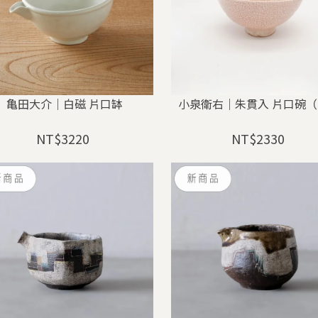
亀田大介｜白磁 片口缽
小泉衛右｜朱貫入 片口碗（ 
NT$3220
NT$2330