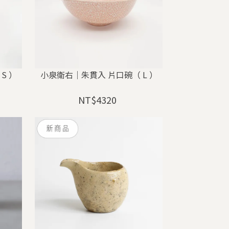
S ）
小泉衛右｜朱貫入 片口碗（ L ）
NT$4320