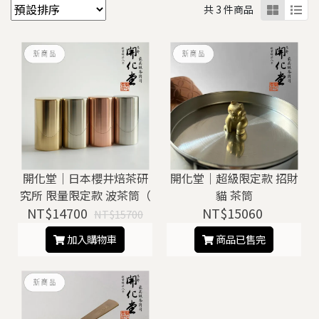
共 3 件商品
開化堂｜日本櫻井焙茶研
開化堂｜超級限定款 招財
究所 限量限定款 波茶筒（
貓 茶筒
NT$14700
四色 ）
NT$15060
NT$15700
加入購物車
商品已售完