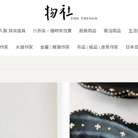
人製 抹茶道具
六折區，隨時來找寶
廚房用品
衛浴用品
生活
作家
木器作家
金屬 \ 玻璃作家
布品 \ 紙品 \ 皮革作家
日本