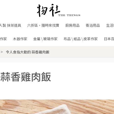
人製 抹茶道具
六折區，隨時來找寶
廚房用品
衛浴用品
生活
作家
木器作家
金屬 \ 玻璃作家
布品 \ 紙品 \ 皮革作家
日本
令人食指大動的 蒜香雞肉飯
 蒜香雞肉飯