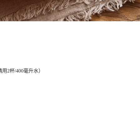
r 請用2杯/400毫升水）