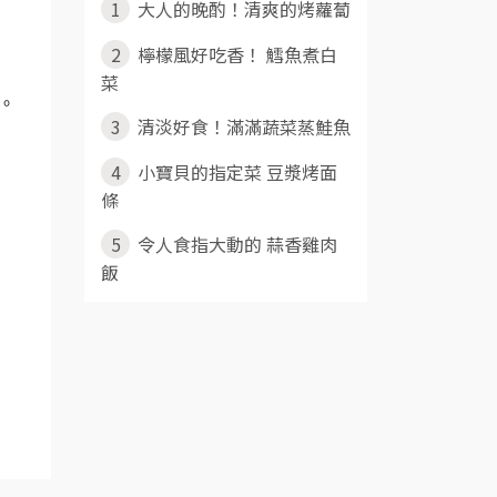
1
大人的晚酌！清爽的烤蘿蔔
2
檸檬風好吃香！ 鱈魚煮白
菜
鐘。
3
清淡好食！滿滿蔬菜蒸鮭魚
4
小寶貝的指定菜 豆漿烤面
條
5
令人食指大動的 蒜香雞肉
飯