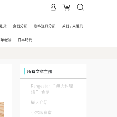
雜貨
食器分類
咖啡道具分類
茶器 / 茶道具
百年老舖
日本時尚
所有文章主題
Rangestar “ 無火料理
鍋 ” 食譜
職人介紹
小常識食堂