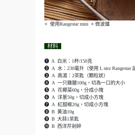
⭐ 使用Rangestar mini ⭐ 微波爐
材料
➊ A 白米：1杯/150克
➋ A 水：230毫升（使用 L siez Rangesta
➌ A 高湯：2茶匙（顆粒狀）
➍ A 一只雞腿100g，切為一口的大小
➎ A 花椰菜60g，分成小塊
➏ A 洋蔥50g，切成小方塊
➐ A 紅甜椒20g，切成小方塊
➑ B 黃油10g
➒ B 大蒜1茶匙
➓ B 西洋芹剁碎