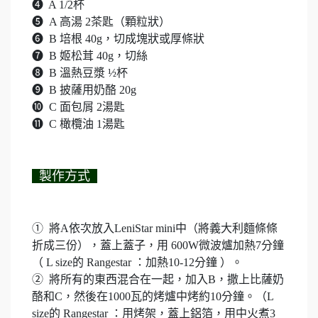
➍ A 1/2杯
➎ A 高湯 2茶匙（顆粒狀）
➏ B 培根 40g，切成塊狀或厚條狀
➐ B 姬松茸 40g，切絲
➑ B 溫熱豆漿 ½杯
➒ B 披薩用奶酪 20g
➓ C 面包屑 2湯匙
⓫ C 橄欖油 1湯匙
製作方式
➀ 將A依次放入LeniStar mini中（將義大利麵條條
折成三份），蓋上蓋子，用 600W微波爐加熱7分鐘
（ L size的 Rangestar ：加熱10-12分鐘 ）。
➁ 將所有的東西混合在一起，加入B，撒上比薩奶
酪和C，然後在1000瓦的烤爐中烤約10分鐘。（L
size的 Rangestar ：用烤架，蓋上鋁箔，用中火煮3