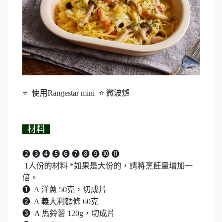
⭐ 使用Rangestar mini ⭐ 微波爐
材料
➋ ➌ ➍ ➎ ➏ ➐ ➑ ➒ ➓ ⓫
1人份的材料 *如果是大份的，請將烹飪量增加一
倍。
➊ A 洋蔥 50克，切成片
➋ A 義大利麵條 60克
➌ A 馬鈴薯 120g，切成片