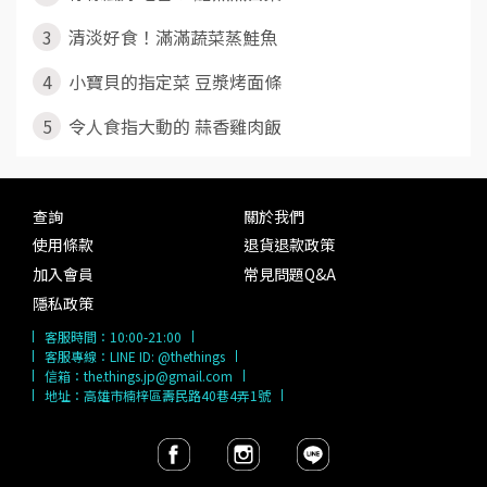
3
清淡好食！滿滿蔬菜蒸鮭魚
4
小寶貝的指定菜 豆漿烤面條
5
令人食指大動的 蒜香雞肉飯
查詢
關於我們
使用條款
退貨退款政策
加入會員
常見問題Q&A
隱私政策
客服時間：
10:00-21:00
客服專線：
LINE ID: @thethings
信箱：
the.things.jp@gmail.com
地址：高雄市楠梓區壽民路40巷4弄1號