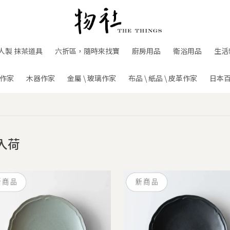
人製 抹茶道具
六折區，隨時來找寶
廚房用品
衛浴用品
生活
作家
木器作家
金屬 \ 玻璃作家
布品 \ 紙品 \ 皮革作家
日本
入荷