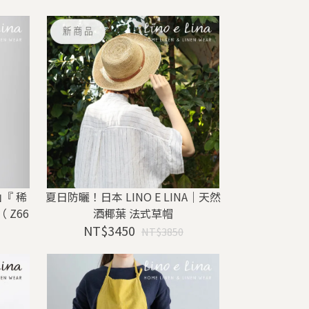
山『 稀
夏日防曬！日本 LINO E LINA｜天然
 Z66
酒椰葉 法式草帽
NT$3450
NT$3850