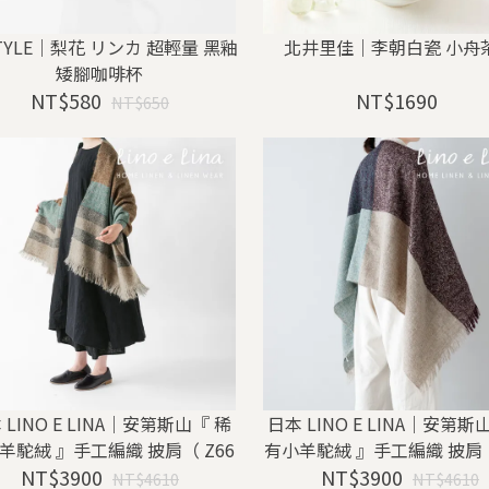
STYLE｜梨花 リンカ 超輕量 黑釉
北井里佳｜李朝白瓷 小舟
矮腳咖啡杯
NT$580
NT$1690
NT$650
 LINO E LINA｜安第斯山『 稀
日本 LINO E LINA｜安第斯
羊駝絨 』手工編織 披肩（ Z66
有小羊駝絨 』手工編織 披肩（
NT$3900
0 ）
NT$3900
9 ）
NT$4610
NT$4610