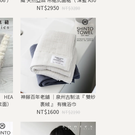
06 ）
織 天然亞麻 吊裙式圍裙（ 深藍 A30
NT$2950
8 ）
NT$3280
 HEA
神藤百年老舖 ｜泉州古制法『 雙紗
素面）
裹絨 』 有機浴巾
NT$1600
NT$2190