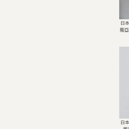
日本
簷亞
日本