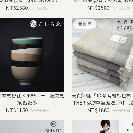
亞麻曼儂帽（ 粉紅 SW063 ）
簷亞麻曼儂帽（ 芥末黃 SW0
NT$2580
NT$2580
NT$2880
NT$2880
H 株式會社 X 水野幸一｜波佐見
天衣無縫 『珍稀 有機棕色棉』
燒 姬飯碗
THER 混紡空氣織法 浴巾（
NT$1150
NT$1880
NT$1380
NT$2100