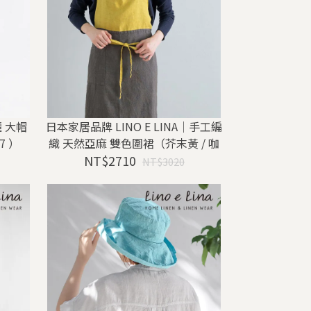
曬 大帽
日本家居品牌 LINO E LINA｜手工編
7 ）
織 天然亞麻 雙色圍裙（芥末黃 / 咖
NT$2710
啡色 A1061）
NT$3020