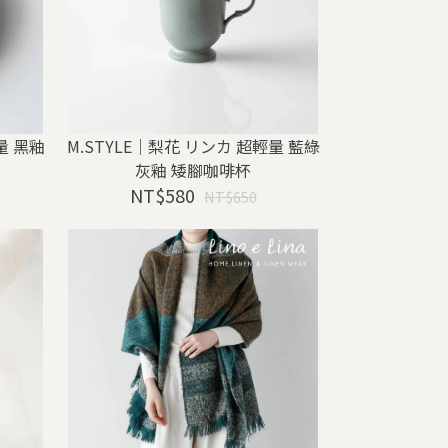
量 黑釉
M.STYLE｜梨花 リンカ 超輕量 藍綠
灰釉 矮腳咖啡杯
NT$580
NT$650