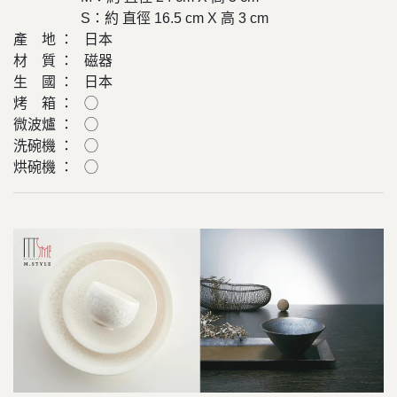
S：約 直徑 16.5 cm X 高 3 cm
產 地 ： 日本
材 質 ： 磁器
生 國 ： 日本
烤 箱 ： ◯
微波爐 ： ◯
洗碗機 ： ◯
烘碗機 ： ◯