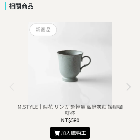
相關商品
M.STYLE｜梨花 リンカ 超輕量 藍綠灰釉 矮腳咖
啡杯
NT$580
加入購物車