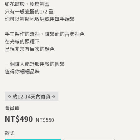
如花瓣般，極度輕盈
只有一般瓷器的1/2 重
你可以輕鬆地收納或用單手端盤
手工製作的流釉，讓盤面的古典釉色
在光線的照耀下
呈現非常有層次的顏色
一個讓人能舒服用餐的圓盤
值得你細細品味
⭐ 約12-14天內寄貨 ⭐
會員價
NT$490
NT$550
款式