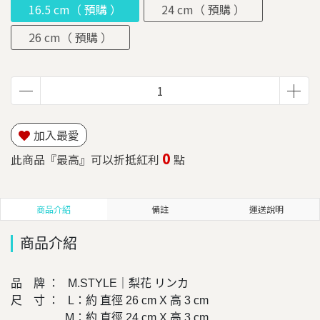
16.5 cm（ 預購 ）
24 cm（ 預購 ）
26 cm（ 預購 ）
加入最愛
0
此商品『最高』可以折抵紅利
點
商品介紹
備註
運送說明
商品介紹
品 牌 ： M.STYLE｜梨花 リンカ
尺 寸 ： L：約 直徑 26 cm X 高 3 cm
M：約 直徑 24 cm X 高 3 cm