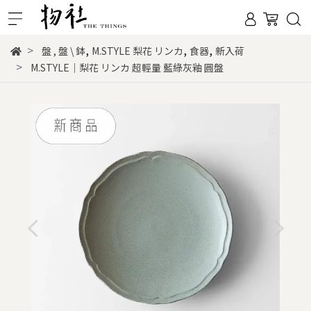
,
,
,
盤
,
盤 \ 鉢
M.STYLE 梨花 リンカ
食器
新入荷
M.STYLE｜梨花 リンカ 超輕量 藍綠灰釉 圓盤