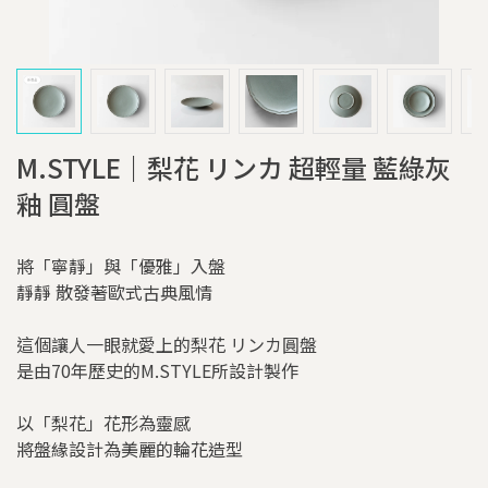
M.STYLE｜梨花 リンカ 超輕量 藍綠灰
釉 圓盤
將「寧靜」與「優雅」入盤
靜靜 散發著歐式古典風情
這個讓人一眼就愛上的梨花 リンカ圓盤
是由70年歷史的M.STYLE所設計製作
以「梨花」花形為靈感
將盤緣設計為美麗的輪花造型