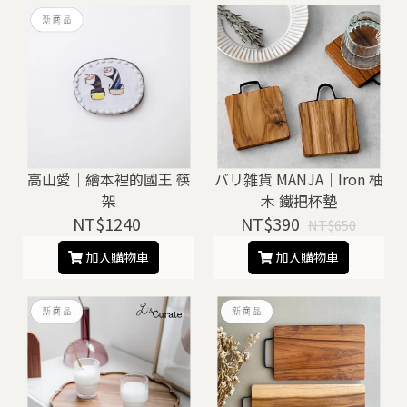
高山愛｜繪本裡的國王 筷
バリ雑貨 MANJA｜Iron 柚
架
木 鐵把杯墊
NT$1240
NT$390
NT$650
加入購物車
加入購物車