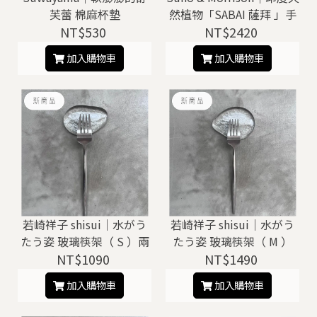
芙蕾 棉麻杯墊
然植物「SABAI 薩拜 」手
NT$530
NT$2420
編托盤
加入購物車
加入購物車
若崎祥子 shisui｜水がう
若崎祥子 shisui｜水がう
たう姿 玻璃筷架（ S ）兩
たう姿 玻璃筷架（ M ）
NT$1090
件組
NT$1490
加入購物車
加入購物車