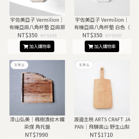
宇佐美亞子 Vermilion｜
宇佐美亞子 Vermilion｜
有機亞麻八角杯墊 亞麻原
有機亞麻八角杯墊 白色（
NT$350
色（ 新款 ）
NT$350
新款 ）
NT$420
NT$420
加入購物車
加入購物車
漆山弘美｜楓樹漬紋木鐵
渡邉主税 ARTS CRAFT JA
染煤 角托盤
PAN｜飛驒高山 野生山梨
NT$7990
木 砧板 / 托盤（ A ）
NT$1710