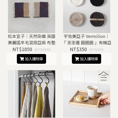
松本宜子｜天然染織 英國
宇佐美亞子 Vermilion｜
美麗諾羊毛混搭亞麻 布墊
『 澎澎邊 圓圈圈 』有機亞
NT$1850
NT$350
麻 杯墊
NT$1950
NT$420
加入購物車
加入購物車