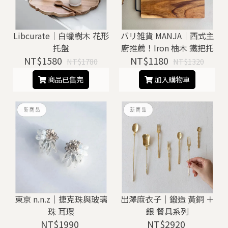
Libcurate｜白蠟樹木 花形
バリ雑貨 MANJA｜西式主
托盤
廚推薦！Iron 柚木 鐵把托
NT$1580
NT$1180
盤 / 砧板
NT$1780
NT$1320
商品已售完
加入購物車
東京 n.n.z｜捷克珠與玻璃
出澤麻衣子｜鍛造 黃銅 ＋
珠 耳環
銀 餐具系列
NT$1990
NT$2920