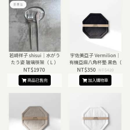
若崎祥子 shisui｜水がう
宇佐美亞子 Vermilion｜
たう姿 玻璃筷架（ L ）
有機亞麻八角杯墊 黑色（
NT$1970
NT$350
新款 ）
NT$420
商品已售完
加入購物車