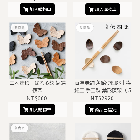
加入購物車
加入購物車
三木達也｜ばれる紋 蝴蝶
百年老舖 角館傳四郎｜樺
筷架
細工 手工製 葉形筷架（ 5
NT$660
NT$2920
枚 ）
加入購物車
商品已售完