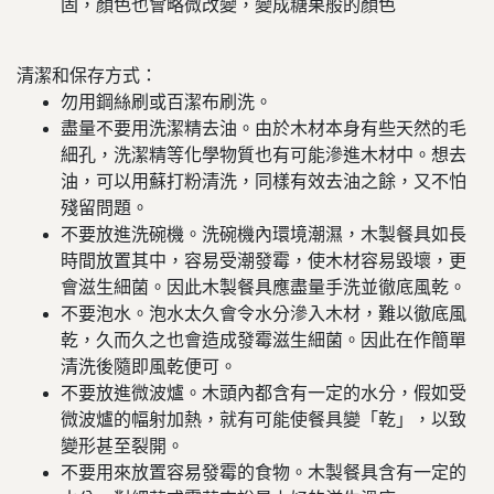
固，顏色也會略微改變，變成糖果般的顏色
清潔和保存方式：
勿用鋼絲刷或百潔布刷洗。
盡量不要用洗潔精去油。由於木材本身有些天然的毛
細孔，洗潔精等化學物質也有可能滲進木材中。想去
油，可以用蘇打粉清洗，同樣有效去油之餘，又不怕
殘留問題。
不要放進洗碗機。洗碗機內環境潮濕，木製餐具如長
時間放置其中，容易受潮發霉，使木材容易毀壞，更
會滋生細菌。因此木製餐具應盡量手洗並徹底風乾。
不要泡水。泡水太久會令水分滲入木材，難以徹底風
乾，久而久之也會造成發霉滋生細菌。因此在作簡單
清洗後隨即風乾便可。
不要放進微波爐。木頭內都含有一定的水分，假如受
微波爐的幅射加熱，就有可能使餐具變「乾」，以致
變形甚至裂開。
不要用來放置容易發霉的食物。木製餐具含有一定的