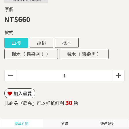
原價
NT$660
款式
山櫻
胡桃
楓木
楓木（ 鐵染灰 ））
楓木（ 鐵染黑 ）
加入最愛
30
此商品『最高』可以折抵紅利
點
商品介紹
備註
運送說明