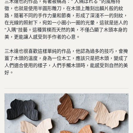
三木達也的作品，有著被稱為：" 入隅ばれる "的風格特
徵，也就是使用半圓形雕刀，在木頭上雕刻出麟片般的紋
路，隨著不同的手作力量和節奏，形成了深淺不一的刻紋，
在光線的照射下，宛如一小圈小一圈的光暈，這就是迷人的
"入隅"技藝。這種質樸而天然的美，不僅凸顯了木頭本身的
美，更能讓人感受到手作者的心意。
三木達也很喜歡這樣單純的作品，他認為過多的技巧，會掩
蓋了木頭的溫度，身為一位木工，應該只是把木頭，變成了
人們適合使用的樣子，人們手觸木頭時，能感受到自然的美
好。