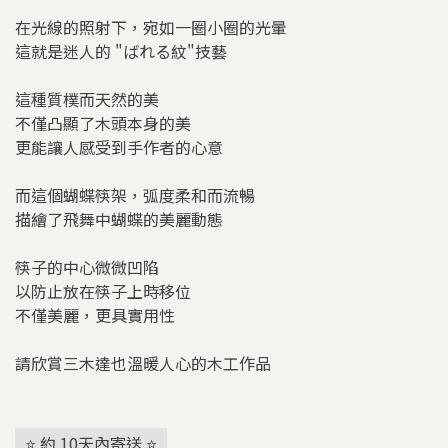
在光線的照射下，宛如一圈小圈的光暈
這就是迷人的 "ばれる紋"技藝
這種質樸而天然的美
不僅凸顯了木頭本身的美
更能讓人感受到手作者的心意
而這個蝴蝶筷架，弧度柔和而流暢
描繪了飛舞中蝴蝶的美麗動態
筷子的中心微微凹陷
以防止放在筷子上時移位
不僅美麗，更具實用性
請欣賞三木達也溫暖人心的木工作品
⭐ 約 10天內寄送 ⭐