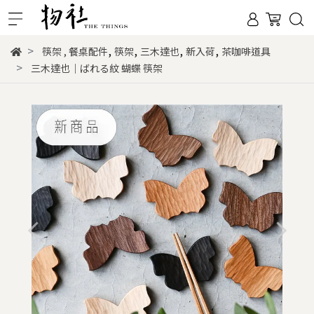
,
,
,
,
筷架
,
餐桌配件
筷架
三木達也
新入荷
茶咖啡道具
三木達也｜ばれる紋 蝴蝶 筷架