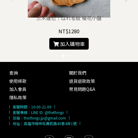
三木達也｜ばれる紋 稜花小盤
NT$1280
加入購物車
查詢
關於我們
使用條款
退貨退款政策
加入會員
常見問題Q&A
隱私政策
客服時間：
10:00-21:00
客服專線：
LINE ID: @thethings
信箱：
the.things.jp@gmail.com
地址：高雄市楠梓區壽民路40巷4弄1號