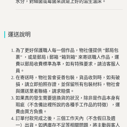
水分，對細菌或霉菌來說是上好的滋生溫床。
運送說明
為了更好保護職人每一個作品，物社僅提供 “郵局包
裹” ，或是郵局 i 郵箱 “箱到箱” 來寄送職人作品，運
費以郵局收費標準為準，如有特殊要求，請洽客服人
員。
在寄送時，物社皆會妥善包裝，貨品收到時，如有破
損，請立即拍照存證，並保留所有包裝材料，物社會
與運送業者聯絡，請求賠償。
如果真的發生需要退換貨的狀況，除非是作品本身有
瑕疵（不含備註裡所說的各種手工作品的特徵），運
費由買方負擔。
訂單付款完成之後，三個工作天內（不含假日及週
一）出貨。如遇庫存不足等相關問題，將主動與客人