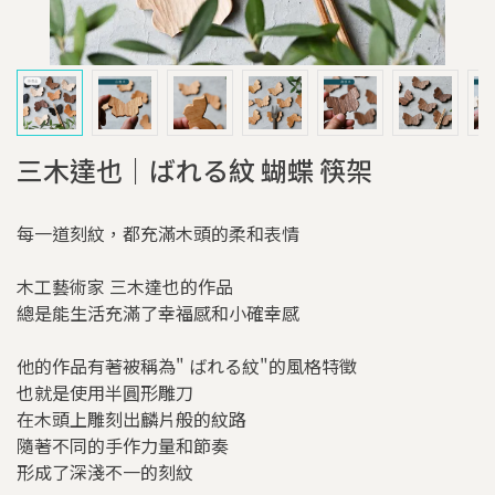
三木達也｜ばれる紋 蝴蝶 筷架
每一道刻紋，都充滿木頭的柔和表情
木工藝術家 三木達也的作品
總是能生活充滿了幸福感和小確幸感
他的作品有著被稱為" ばれる紋"的風格特徵
也就是使用半圓形雕刀
在木頭上雕刻出麟片般的紋路
隨著不同的手作力量和節奏
形成了深淺不一的刻紋