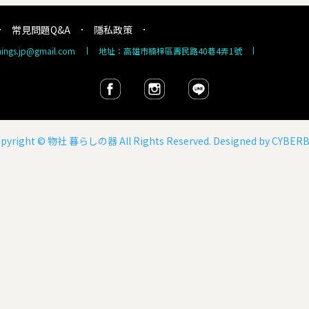
常見問題Q&A
隱私政策
things.jp@gmail.com
地址：高雄市楠梓區壽民路40巷4弄1號
pyright ©
物社 暮らしの器
All Rights Reserved. Designed by
CYBERB