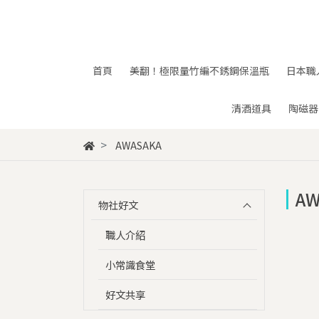
首頁
美翻！極限量竹編不銹鋼保溫瓶
日本職
清酒道具
陶磁器
AWASAKA
AW
物社好文
職人介紹
小常識食堂
好文共享