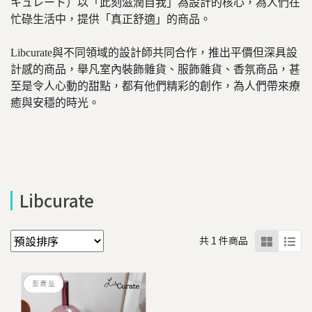
キュレート）以「此刻滋潤自我」為設計的核心，為人們在
忙碌生活中，提供「真正舒適」的商品。
Libcurate與不同領域的設計師共同合作，推出平價但深具設
計感的商品，舉凡室內裝飾雜貨、服飾雜貨、香氛商品，甚
至是令人心動的甜點，都有他們精彩的創作，為人們帶來療
癒與安穩的時光。
Libcurate
共 1 件商品