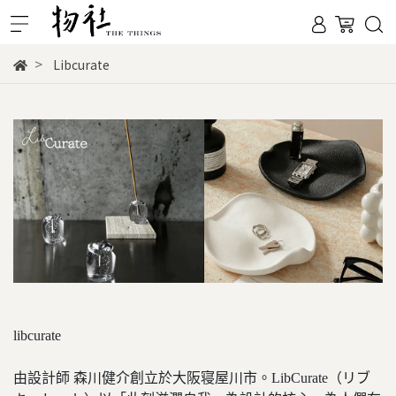
Libcurate
l
ibcurate
由設計師 森川健介創立於大阪寝屋川市。LibCurate（リブ