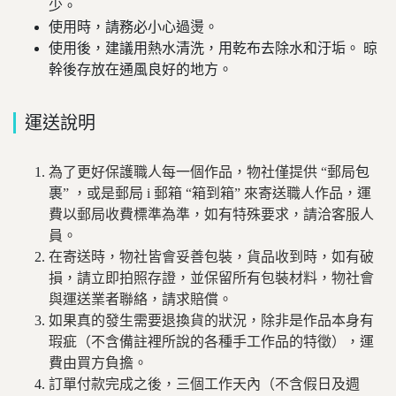
少。
使用時，請務必小心過燙。
使用後，建議用熱水清洗，用乾布去除水和汙垢。 晾
幹後存放在通風良好的地方。
運送說明
為了更好保護職人每一個作品，物社僅提供
“
郵局
包
裹
”
，或是郵局 i 郵箱 “箱到箱” 來寄送職人作品，運
費以郵局收費標準為準，如有特殊要求，請洽客服人
員。
在寄送時，物社皆會妥善包裝，貨品收到時，如有破
損，請立即拍照存證，並保留所有包裝材料，物社會
與運送業者聯絡，請求賠償。
如果真的發生需要退換貨的狀況，除非是作品本身有
瑕疵（不含備註裡所說的各種手工作品的特徵），運
費由買方負擔。
訂單付款完成之後，三個工作天內（不含假日及週