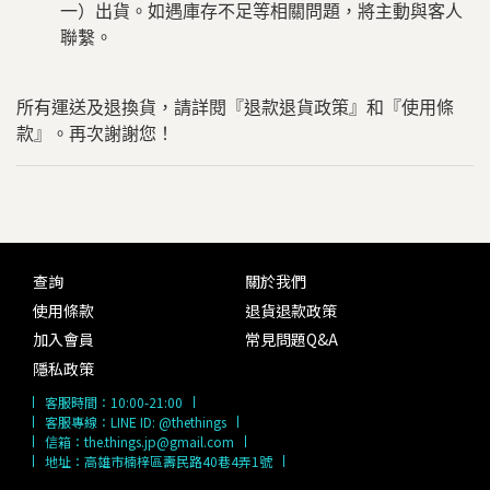
一）出貨。如遇庫存不足等相關問題，將主動與客人
聯繫。
所有運送及退換貨，請詳閱『退款退貨政策』和『使用條
款』。再次謝謝您！
查詢
關於我們
使用條款
退貨退款政策
加入會員
常見問題Q&A
隱私政策
客服時間：
10:00-21:00
客服專線：
LINE ID: @thethings
信箱：
the.things.jp@gmail.com
地址：高雄市楠梓區壽民路40巷4弄1號