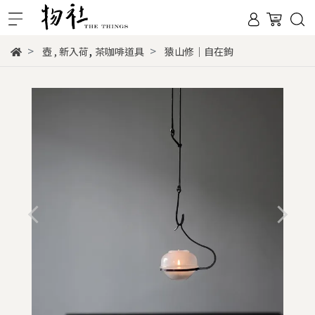
,
壺
,
新入荷
茶咖啡道具
猿山修｜自在鉤