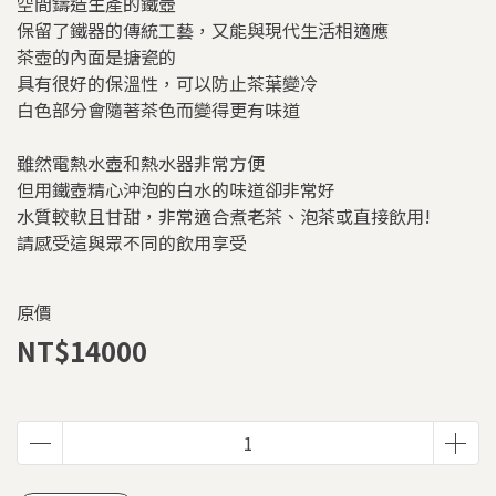
空間鑄造生產的鐵壺
保留了鐵器的傳統工藝，又能與現代生活相適應
茶壺的內面是搪瓷的
具有很好的保溫性，可以防止茶葉變冷
白色部分會隨著茶色而變得更有味道
雖然電熱水壺和熱水器非常方便
但用鐵壺精心沖泡的白水的味道卻非常好
水質較軟且甘甜，非常適合煮老茶、泡茶或直接飲用!
請感受這與眾不同的飲用享受
原價
NT$14000