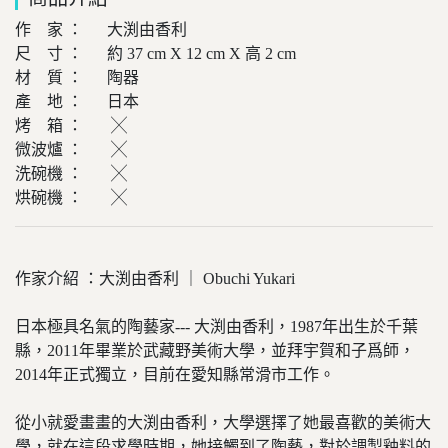
作 家 ： 大渕由香利
尺 寸 ： 約 37 cm X 12 cm X 高 2 cm
材 質 ： 陶器
產 地 ： 日本
烤 箱 ： ╳
微波爐 ： ╳
洗碗機 ： ╳
烘碗機 ： ╳
作家介紹 ：大渕由香利 ｜ Obuchi Yukari
日本極具名氣的陶藝家--- 大渕由香利，1987年出生於千葉
縣，2011年畢業於武藏野美術大學，並拜宇賀和子爲師，
2014年正式獨立，目前在愛知縣常滑市工作。
從小就愛畫畫的大渕由香利，大學選擇了她最喜歡的美術大
學，就在這段求學時期，她接觸到了陶藝，對於調製釉料的