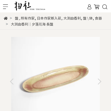
,
,
,
,
盤
,
所有作家
日本作家新入荷
大渕由香利
盤 \ 鉢
食器
大渕由香利｜夕落花海 長盤