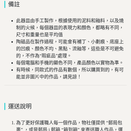
備註
此器皿由手工製作，根據使用的泥料和釉料，以及燒
制的火候，每個器皿的表現力和顏色，都略有不同，
尺寸和重量也是平均值
陶磁品在製作過程，可能會有補丁、小劃痕、底座上
的凹痕、顏色不均、黑點、流釉等，這些是不可避免
的，不作為“瑕疵品”處理。
每個電腦和手機的顯色不同，產品顏色以實物為準。
有時候，同款式的作品有數個，所以購買到的，有可
能並非圖片中的作品，請見諒！
運送說明
為了更好保護職人每一個作品，物社僅提供 “郵局包
裹” ，或是郵局 i 郵箱 “箱到箱” 來寄送職人作品，運