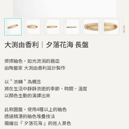
大渕由香利｜夕落花海 長盤
燦燦釉色，如光流淌的器皿
由陶藝家 大渕由香利設計製作
以 " 流轉 " 為概念
將在生活中靜靜流逝的季節、時間、溫度
以顏色生動的演譯出來
此款圓盤，使用4種以上的釉色
透過精湛的釉色堆疊技法
描繪出『 夕落花海 』的迷人景色