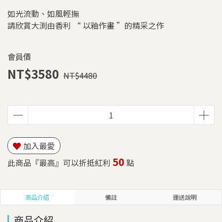
如光流動、如風輕撫
請欣賞大渕由香利 “ 以釉作畫 ”的精采之作
會員價
NT$3580
NT$4480
加入最愛
50
此商品『最高』可以折抵紅利
點
商品介紹
備註
運送說明
商品介紹