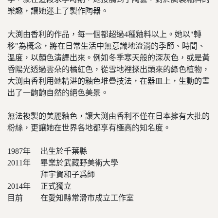
樂趣，讓她迷上了製作陶器。
大渕由香利的作品，每一個都超過4種釉料以上。她以"轉
移"為概念，將在日常生活中無意識地流淌的季節、時間、
溫度，以顏色演譯出來。例如冬季寒天般的深灰色，或是黃
昏陽光透過雲朵的橘紅色，從雪地裡探出頭來的綠色植物，
大渕由香利用她精湛的釉色堆疊技法，在器皿上，生動的畫
出了一齣齣自然的絕色美景。
無法複製的美麗釉色，讓大渕由香利不僅在日本擁有大批的
粉絲，更讓她在世界各地都享有極高的知名度。
1987年 出生於千葉縣
2011年 畢業於武藏野美術大學
拜宇賀和子爲師
2014年 正式獨立
目前 在愛知縣常滑市成立工作室