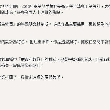
生於神奈川縣，2016年畢業於武藏野美術大學工藝與工業設計，之
瞬間成為了許多業界人士注目的焦點。
生瓷器』的半透明瓷器制成。 這些作品主要採用一種被稱為 "排
的設計為特色。 他注重細節，作品造型獨特，擺放在空間中會
喜歡廣播中『嚴肅和輕鬆』的對話，他覺得這種衝突感，非常有
的衝突，變成實際的器皿。
瓷業打開了一扇從未有過的現代美學。