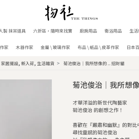
人製 抹茶道具
六折區，隨時來找寶
廚房用品
衛浴用品
生活
作家
木器作家
金屬 \ 玻璃作家
布品 \ 紙品 \ 皮革作家
日本
,
,
,
家居擺設
新入荷
生活雜貨
菊池俊治｜我所想像的 ... 招財貓
菊池俊治｜我所想像的 
才華洋溢的新世代陶藝家
菊池俊治 的創想之作！
喜歡在『嚴肅和幽默』的對比
尋找靈感的菊池俊治