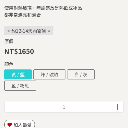
使用耐熱玻璃，無論盛放是熱飲或冰品
都非常漂亮和適合
⭐ 約12-14天內寄貨 ⭐
原價
NT$1650
顏色
黃 / 籃
綠 / 琥珀
白 / 灰
藍 / 粉紅
加入最愛