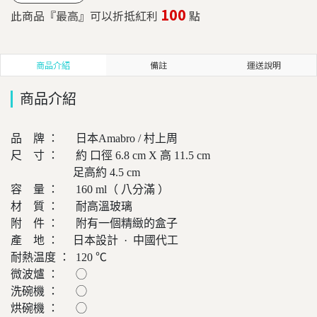
100
此商品『最高』可以折抵紅利
點
商品介紹
備註
運送說明
商品介紹
品 牌 ： 日本Amabro / 村上周
尺 寸 ： 約 口徑 6.8 cm X 高 11.5 cm
足高約 4.5 cm
容 量 ： 160 ml（ 八分滿 ）
材 質 ： 耐高溫玻璃
附 件 ： 附有一個精緻的盒子
產 地 ： 日本設計 · 中國代工
耐熱温度 ： 120 ℃
微波爐 ： ◯
洗碗機 ： ◯
烘碗機 ： ◯