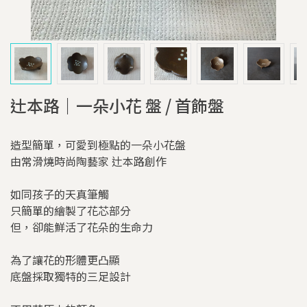
辻本路｜一朵小花 盤 / 首飾盤
造型簡單，可愛到極點的一朵小花盤
由常滑燒時尚陶藝家 辻本路創作
如同孩子的天真筆觸
只簡單的繪製了花芯部分
但，卻能鮮活了花朵的生命力
為了讓花的形體更凸顯
底盤採取獨特的三足設計