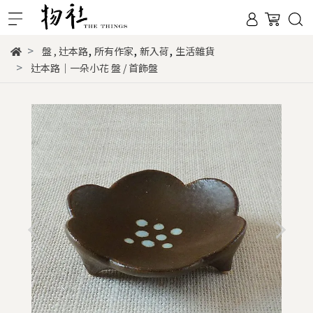
,
,
,
盤
,
辻本路
所有作家
新入荷
生活雜貨
辻本路｜一朵小花 盤 / 首飾盤