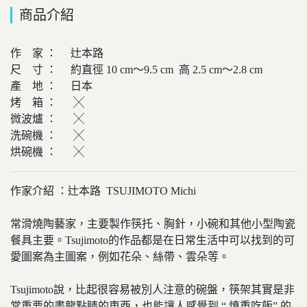
商品介紹
作 家 ： 辻本路
尺 寸 ： 約直徑 10 cm～9.5 cm 高 2.5 cm～2.8 cm
產 地 ： 日本
烤 箱 ： ╳
微波爐 ： ╳
洗碗機 ： ╳
烘碗機 ： ╳
作家介紹 ：辻本路 TSUJIMOTO Michi
常滑燒陶藝家，主要製作筷托、胸針，小碗和其他小型陶瓷
餐具主要。Tsujimoto的作品都是在日常生活中可以找到的可
愛圖案為主圖案，例如花朵、絲帶、雲朵等。
Tsujimoto說，比起很容易被別人注意的碗盤，筷架其實是非
常重要的畫龍點睛的東西，也能讓人感覺到 “ 慎重吃飯” 的