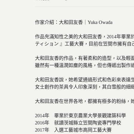
作家介紹：大和田友香｜Yuka Owada
作品充滿知性之美的大和田友香，2014年畢業
ティション 』工藝大賽，目前在笠間市擁有自
大和田友香的作品，有著柔和的造型，以及輕
雖然有一種溫潤如塵的風格，但也傳遞出製作
大和田友香說，她希望通過形式和色彩來表達
女士創作的茶具令人印象深刻，其白雪般的細
大和田友香在世界各地，都擁有極多的粉絲，
2014年 畢業於東京農業大學景觀建築科學
2016年 就讀茨城縣立笠間陶瓷專門學校
2017年 入選工藝城市高岡工藝大賽