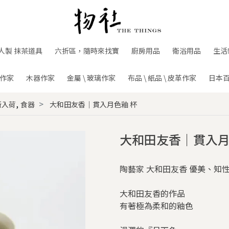
人製 抹茶道具
六折區，隨時來找寶
廚房用品
衛浴用品
生活
作家
木器作家
金屬 \ 玻璃作家
布品 \ 紙品 \ 皮革作家
日本
,
新入荷
食器
大和田友香｜貫入月色釉 杯
大和田友香｜貫入月
陶藝家 大和田友香 優美、知
大和田友香的作品
有著極為柔和的釉色