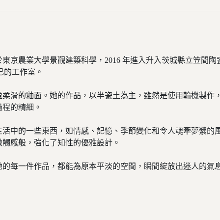
於東京農業大學景觀建築科學，2016 年進入升入茨城縣立笠間陶
己的工作室。
盈柔滑的釉面。她的作品，以半瓷土為主，雖然是使用輪機製作
過程的精細。
生活中的一些東西，如情感、記憶、季節變化和令人魂牽夢縈的風
緻觸感般，強化了知性的優雅設計。
她的每一件作品，都能為原本平淡的空間，瞬間綻放出迷人的氣