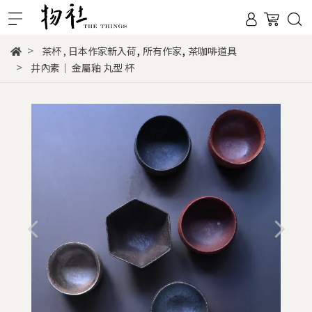
,
,
茶杯
,
日本作家新入荷
所有作家
茶咖啡道具
井內素｜ 金屬釉 丸型 杯