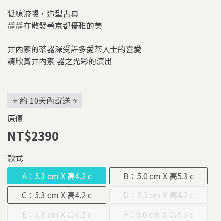
弧線流暢，造型古典
靜靜在散發著京都優雅的美
井內素的茶器深受許多愛茶人士的喜愛
請欣賞井內素 器之光彩的演出
⭐ 約 10天內寄送 ⭐
原價
NT$2390
款式
A：5.3 cm X 高4.2 c
B：5.0 cm X 高5.3 c
m
m
C：5.3 cm X 高4.2 c
D：5.3 cm X 高4.2 c
m
m
E：5.3 cm X 高4.2 c
F：5.0 cm X 高4.5 c