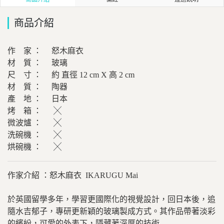
商品介紹
作 家 ： 怒木麻衣
材 質 ： 玻璃
尺 寸 ： 約 直徑 12 cm X 高 2 cm
材 質 ： 陶器
產 地 ： 日本
烤 箱 ：
╳
微波爐 ：
╳
洗碗機 ：
╳
烘碗機 ：
╳
作家介紹 ：怒木麻衣 IKARUGU Mai
於英國留學多年，學習更國際化的視覺設計，回日本後，追
隨水吉郁子，專研更新穎的玻璃製成方式。其作品帶著淡彩
的繽紛，可愛的外表下，隱藏著深厚的技術