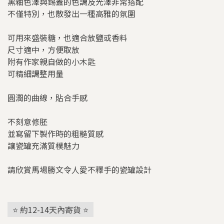
黑釉色澤與錫蓋的色調及光澤非常搭配
不僅特別，也散發出一種高雅的氛圍
可用來盛裝糖，也適合放鹽或香料
尺寸適中，方便取放
附有作家親自做的小木匙
可精細調整用量
圓潤的曲線，貼合手感
不刻意修胚
並寫留下製作時的粗糙質感
讓瓷罐充滿質樸魅力
請欣賞馬場勝文令人愛不釋手的瓷罐設計
⭐ 約12-14天內寄貨 ⭐