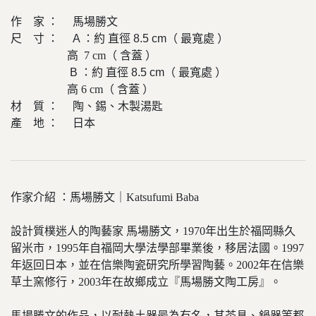
作 家 ： 馬場勝文
尺 寸 ： A ：約
直徑 8.5 cm（ 最寬處 ）
高 7 cm（ 含蓋 ）
B ：約 直徑 8.5 cm（ 最寬處 ）
高 6 cm（ 含蓋 ）
材 質 ： 陶、錫、木製湯匙
產 地 ： 日本
作家介紹 ：馬場勝文｜Katsufumi Baba
設計質樸迷人的陶藝家 馬場勝文，1970年出生於福岡縣久
留米市，1995年自福岡大學法學部畢業後，移居法國。1997
年返回日本，並在信樂陶瓷研究所學習陶藝。2002年在信樂
草土窯修行，2003年在故鄉成立『馬場勝文陶工房』。
馬場勝文的作品，以耐熱土器最為有名，其茶具、鍋器等都