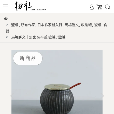
,
,
,
,
,
鹽罐
,
所有作家
日本作家新入荷
馬場勝文
收納罐
瓷罐
食
器
馬場勝文｜黑瓷 錫平蓋 糖罐 / 鹽罐