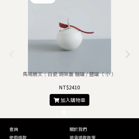
馬場勝文｜白瓷 錫架蓋 糖罐 / 鹽罐（ 小 ）
NT$2410
加入購物車
查詢
關於我們
使用條款
退貨退款政策