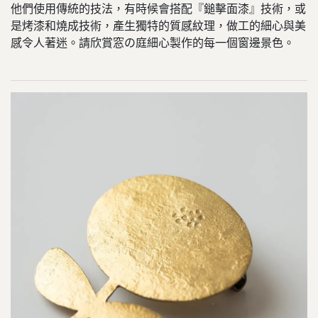
他們使用傳統的技法，有時候會搭配『鎚擊面漆』技術，或
是烤漆和燒成技術，產生獨特的質感紋理，做工的細心與美
感令人著迷。請欣賞窓の庭細心製作的每一個窗邊景色。