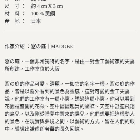
尺 寸 ： 約 4 cm X 3 cm
材 料 ： 100 % 黃銅
產 地 ： 日本
作家介紹 ：窓の庭｜MADOBE
窓の庭，一個非常獨特的名字，是由一對金工藝術家的夫妻
所創建，工作室位於大阪
窓の庭的作品可愛、清麗，一如它的名字一樣，窓の庭的作
品，皆是以窗外看到的景色為靈感，這對可愛的金工夫妻
說，他們的工作室有一扇小窗，透過這扇小窗，你可以看到
花園裡盛開的花朵、空中翩翩起舞的蝴蝶、天空中舒適飛翔
的鳥兒，以及剛從睡夢中醒來的貓兒，他們想要把這樣動人
的景色，在現實與夢境之間，以藝術的方式，留在人們的眼
中，編織出謙虛卻奢華的長久回憶。