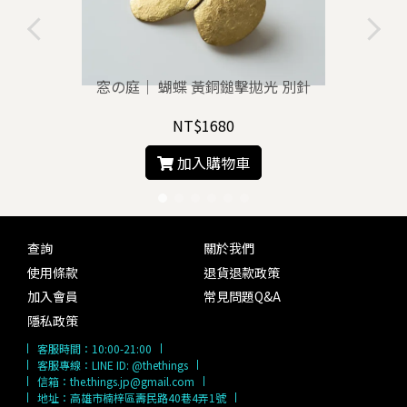
窓の庭｜ 蝴蝶 黃銅鎚擊拋光 別針
NT$1680
加入購物車
查詢
關於我們
使用條款
退貨退款政策
加入會員
常見問題Q&A
隱私政策
客服時間：
10:00-21:00
客服專線：
LINE ID: @thethings
信箱：
the.things.jp@gmail.com
地址：高雄市楠梓區壽民路40巷4弄1號