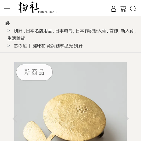
,
,
,
,
,
別針
,
日本名店用品
日本時尚
日本作家新入荷
首飾
新入荷
生活雜貨
窓の庭｜ 繡球花 黃銅鎚擊拋光 別針