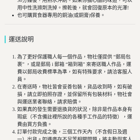
30分鐘後，用熱水沖刷。如果你擔心醋的味道，可以
用中性洗滌劑洗掉。
擦乾後，就會回復原本的光澤!
也可購買食器專用的銅油(或銅膏)保養。
運送說明
為了更好保護職人每一個作品，物社僅提供 “郵局包
裹” ，或是郵局 i 郵箱 “箱到箱” 來寄送職人作品，運
費以郵局收費標準為準，如有特殊要求，請洽客服人
員。
在寄送時，物社皆會妥善包裝，貨品收到時，如有破
損，請立即拍照存證，並保留所有包裝材料，物社會
與運送業者聯絡，請求賠償。
如果真的發生需要退換貨的狀況，除非是作品本身有
瑕疵（不含備註裡所說的各種手工作品的特徵），運
費由買方負擔。
訂單付款完成之後，三個工作天內（不含假日及週
一）出貨。如遇庫存不足等相關問題，將主動與客人