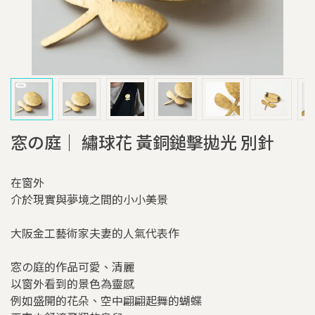
窓の庭｜ 繡球花 黃銅鎚擊拋光 別針
在窗外
介於現實與夢境之間的小小美景
大阪金工藝術家夫妻的人氣代表作
窓の庭的作品可愛、清麗
以窗外看到的景色為靈感
例如盛開的花朵、空中翩翩起舞的蝴蝶