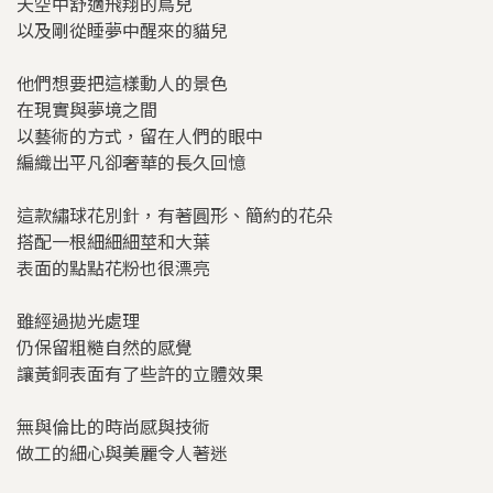
天空中舒適飛翔的鳥兒
以及剛從睡夢中醒來的貓兒
他們想要把這樣動人的景色
在現實與夢境之間
以藝術的方式，留在人們的眼中
編織出平凡卻奢華的長久回憶
這款繡球花別針，有著圓形、簡約的花朵
搭配一根細細細莖和大葉
表面的點點花粉也很漂亮
雖經過拋光處理
仍保留粗糙自然的感覺
讓黃銅表面有了些許的立體效果
無與倫比的時尚感與技術
做工的細心與美麗令人著迷