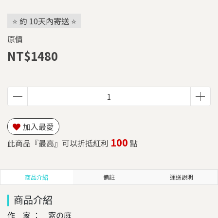
⭐ 約 10天內寄送 ⭐
原價
NT$1480
加入最愛
100
此商品『最高』可以折抵紅利
點
商品介紹
備註
運送說明
商品介紹
作 家 ： 窓の庭