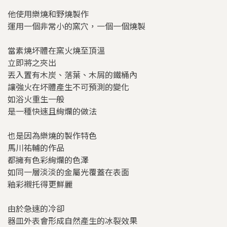
他使用樂燒和野燒製作
運用一個非常小的窯穴，一個一個燒製
當素燒坏體在窯火燒至頂溫
立即將之夾出
丟入置有木炭、落葉、木屑的鐵桶內
讓強火在坏體產生不可預測的變化
如浴火重生一般
是一種快速且絢爛的做法
也是因為樂燒的製作特色
馬川祐輔的作品
都擁有色彩絢爛的色澤
如同一層淡淡的金屬光覆蓋在表面
釉彩襯托得更鮮麗
由於急速的冷卻
器皿外表會形成自然產生的冰裂效果