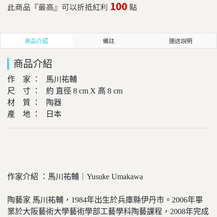
100
此商品『最高』可以折抵紅利
點
商品介紹
備註
運送說明
商品介紹
作 家 ： 馬川祐輔
尺 寸 ： 約 直徑 8 cm X 高 8 cm
材 質 ： 陶器
產 地 ： 日本
作家介紹 ：馬川祐輔｜Yusuke Umakawa
陶藝家 馬川祐輔，1984年出生於兵庫縣伊丹市。2006年畢
業於大阪藝術大學藝術學部工藝學科陶藝課程，2008年完成