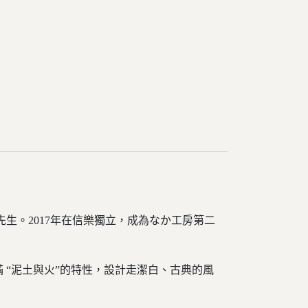
武先生。2017年在信樂獨立，成為なか工房第二
“泥土與火”的特性，設計走潔白、古典的風