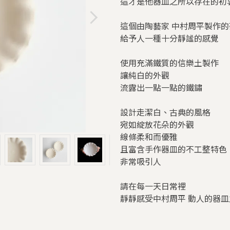
這才是他器皿之所以存在的初
這個由陶藝家 中村周平製作
給予人一種十分靜謐的感覺
使用充滿鐵質的信樂土製作
讓純白的外觀
流露出一點一點的鐵鏽
設計走潔白、古典的風格
宛如綻放花朵的外觀
線條柔和而優雅
且富含手作器皿的不工整特色
非常吸引人
請在每一天日常裡
靜靜感受中村周平 動人的器皿