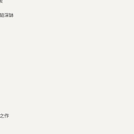
衷
的菊深缽
之作