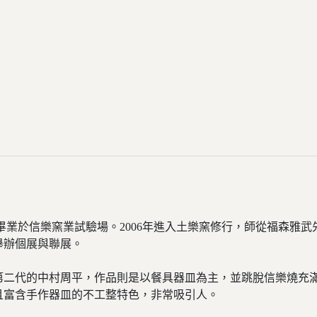
5年畢業於信樂窯業試驗場。2006年進入土樂窯修行，師從福森雅
舉辦個展與聯展。
二代的中村周平，作品則是以餐具器皿為主，並跳脫信樂燒充滿 
且富含手作器皿的不工整特色，非常吸引人。