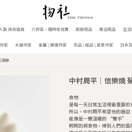
人製 抹茶道具
六折區，隨時來找寶
廚房用品
衛浴用品
生活
作家
木器作家
金屬 \ 玻璃作家
布品 \ 紙品 \ 皮革作家
日本
菊深缽
中村周平｜信樂燒 
食物
是每一天日常生活裡最重要的
所以，中村周平希望他的器皿
能像是一雙溫暖的 “雙手”
輕輕的將食物，捧到人們的面