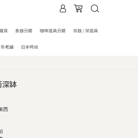
雜貨
食器分類
咖啡道具分類
茶器 / 茶道具
百年老舖
日本時尚
菊深缽
東西
前