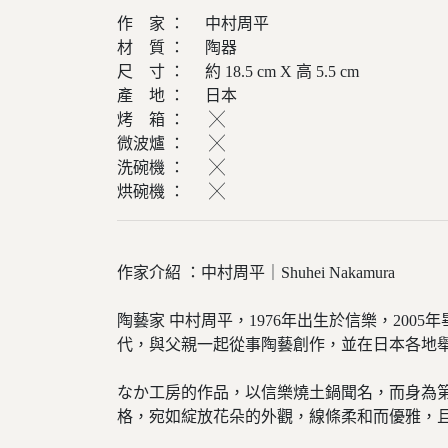
作 家 ： 中村周平
材 質 ： 陶器
尺 寸 ： 約 18.5 cm X 高 5.5 cm
產 地 ： 日本
烤 箱 ： ╳
微波爐 ： ╳
洗碗機 ： ╳
烘碗機 ： ╳
作家介紹 ：中村周平｜Shuhei Nakamura
陶藝家 中村周平，1976年出生於信樂，200
代，與父親一起從事陶藝創作，並在日本各地
なか工房的作品，以信樂燒土鍋聞名，而身為第
格，宛如綻放花朵的外觀，線條柔和而優雅，