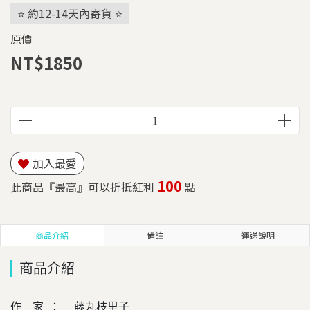
⭐ 約12-14天內寄貨 ⭐
原價
NT$1850
加入最愛
100
此商品『最高』可以折抵紅利
點
商品介紹
備註
運送說明
商品介紹
作 家 ： 藤丸枝里子