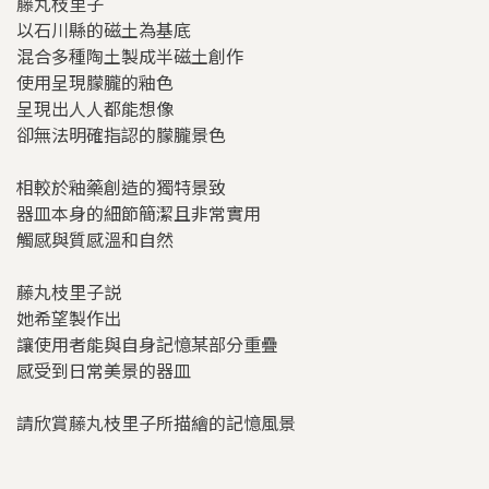
藤丸枝里子
以石川縣的磁土為基底
混合多種陶土製成半磁土創作
使用呈現朦朧的釉色
呈現出人人都能想像
卻無法明確指認的朦朧景色
相較於釉藥創造的獨特景致
器皿本身的細節簡潔且非常實用
觸感與質感溫和自然
藤丸枝里子説
她希望製作出
讓使用者能與自身記憶某部分重疊
感受到日常美景的器皿
請欣賞藤丸枝里子所描繪的記憶風景