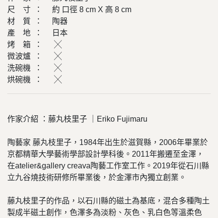
尺 寸 ： 約 口徑 8 cm X 高 8 cm
材 質 ： 陶器
產 地 ： 日本
烤 箱 ： ╳
微波爐 ： ╳
洗碗機 ： ╳
烘碗機 ： ╳
作家介紹 ：藤丸枝里子 ｜Eriko Fujimaru
陶藝家 藤丸枝里子，1984年出生於滋賀縣，2006年畢業於
京都精華大學藝術學部設計學科後。2011年搬遷至金澤，
在atelier&gallery creava陶藝工作室工作。2019年從石川縣
立九谷燒技術研修所畢業後，於金澤市內獨立創業。
藤丸枝里子的作品，以石川縣的磁土為基底，混合多種陶土
製成半磁土創作，色澤多為淡粉、灰色、乳白色等溫柔色