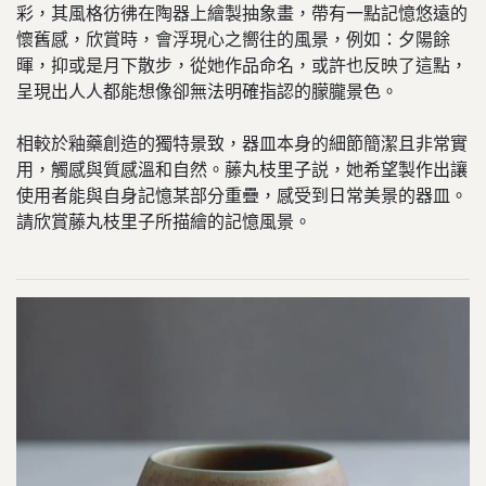
彩，其風格彷彿在陶器上繪製抽象畫，帶有一點記憶悠遠的
懷舊感，欣賞時，會浮現心之嚮往的風景，例如：夕陽餘
暉，抑或是月下散步，從她作品命名，或許也反映了這點，
呈現出人人都能想像卻無法明確指認的朦朧景色。
相較於釉藥創造的獨特景致，器皿本身的細節簡潔且非常實
用，觸感與質感溫和自然。藤丸枝里子説，她希望製作出讓
使用者能與自身記憶某部分重疊，感受到日常美景的器皿。
請欣賞藤丸枝里子所描繪的記憶風景。