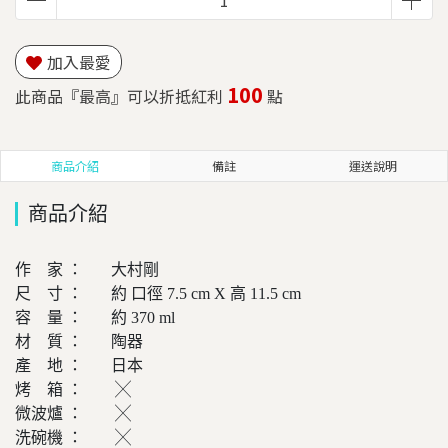
加入最愛
100
此商品『最高』可以折抵紅利
點
商品介紹
備註
運送說明
商品介紹
作 家 ： 大村剛
尺 寸 ： 約 口徑 7.5 cm X 高 11.5 cm
容 量 ： 約 370 ml
材 質 ： 陶器
產 地 ： 日本
烤 箱 ： ╳
微波爐 ： ╳
洗碗機 ： ╳