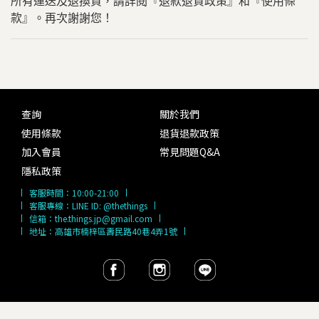
所有運送及退換貨，請詳閱『退款退貨政策』和『使用條
款』。再次謝謝您！
查詢
關於我們
使用條款
退貨退款政策
加入會員
常見問題Q&A
隱私政策
客服時間：
10:00-21:00
客服專線：
LINE ID: @thethings
信箱：
the.things.jp@gmail.com
地址：高雄市楠梓區壽民路40巷4弄1號