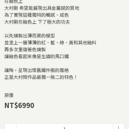
在釉色上
大村剛 希望能展現出具金屬感的質地
為了實現這種獨特的觸感、成色
大村剛在釉色上 下了極大的功夫
以先燒製出薄而黑的模型
並塗上一層薄薄的紅、藍、綠、黃和其他釉料
再多次重復著色燒製
讓釉色看起來像是生鏽的馬口鐵
讓陶，呈現出懷舊鐵件般的風格
正是大村岡作品最獨一無二的特色！
原價
NT$6990