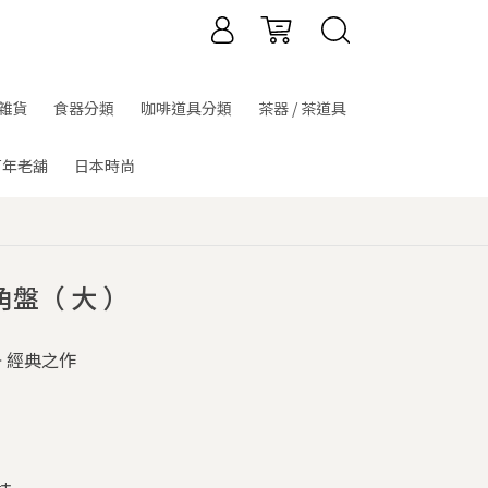
雜貨
食器分類
咖啡道具分類
茶器 / 茶道具
百年老舖
日本時尚
角盤（ 大 ）
 經典之作