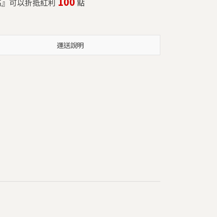
100
高』可以折抵紅利
點
運送說明