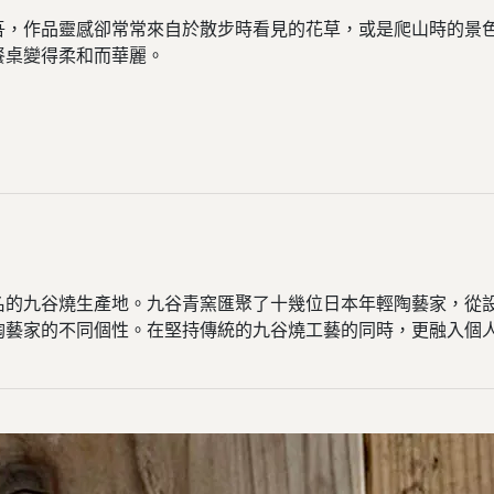
，作品靈感卻常常來自於散步時看見的花草，或是爬山時的景色。
餐桌變得柔和而華麗。
盛名的九谷燒生產地。九谷青窯匯聚了十幾位日本年輕陶藝家，從
陶藝家的不同個性。在堅持傳統的九谷燒工藝的同時，更融入個