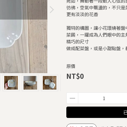
宛如，舞動著一段動人心弦的
彷彿，空氣中飄盪的，不只是
更有淡淡的花香
獨特的構圖，讓小花環繞著盤
菜餚，一躍成為人們眼中的主
精巧的尺寸
做成配菜盤，或是小甜點盤，
原價
NT$0