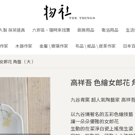
人製 抹茶道具
六折區，隨時來找寶
廚房用品
衛浴用品
生活
作家
木器作家
金屬 \ 玻璃作家
布品 \ 紙品 \ 皮革作家
日本
女郎花 角盤（ 大 ）
高祥吾 色繪女郎花 
九谷青窯 超人氣陶藝家 高祥吾
以九谷燒著名的五彩色繪技藝
讓一朵朵優雅的女郎花
生動的在潔淨白瓷上搖曳生姿