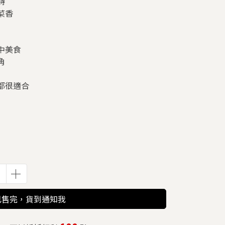
詩
菜香
中美食
角
都很適合
已售完，貨到通知我