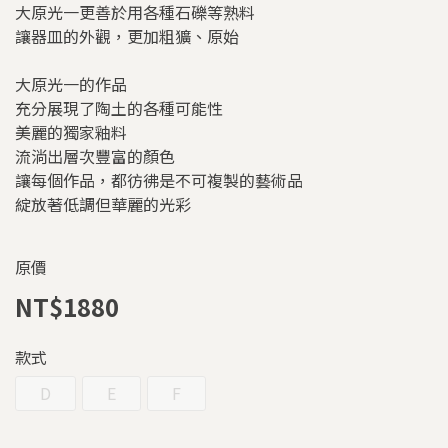
大原光一更善於用各種石礫等熟料
讓器皿的外觀，更加粗獷、原始
大原光一的作品
充分展現了陶土的各種可能性
美麗的獨家釉料
流淌出層次豐富的顏色
讓每個作品，都彷彿是不可複製的藝術品
綻放著低調但華麗的光彩
原價
NT$1880
款式
D
E
F