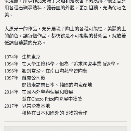
柴燒窯，所以作品充滿了火焰和落灰留下的痕跡，他更善於
用各種石礫等熟料，讓器皿的外觀，更加粗獷，充滿侘寂之
美。
大原光一的作品，充分展現了陶土的各種可能性，美麗的土
的顏色，讓每個作品，都彷彿是不可複製的藝術品，綻放著
低調但華麗的光彩。
1974年 生於東京
1994年 在大學主修科學，但為了追求陶瓷事業而退學。
1996年 搬到常滑，在南山陶苑學習陶藝
1997年 離開公司後
開始走訪問日本、韓國的陶瓷產地
2014年 在國內外舉辦個展和聯展
並在Chozo Prize陶瓷展中獲獎
2017年 以常滑為基地
積極在日本和國外的博物館合作