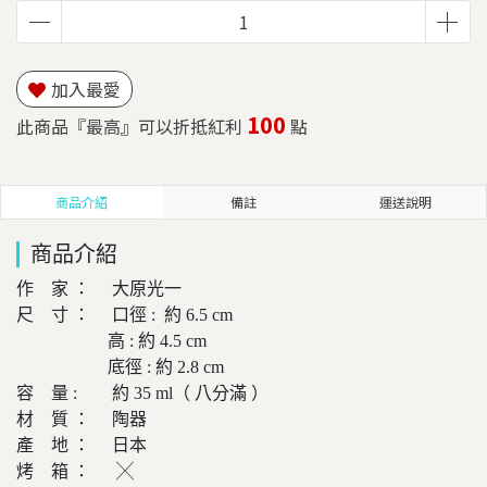
加入最愛
100
此商品『最高』可以折抵紅利
點
商品介紹
備註
運送說明
商品介紹
作 家 ： 大原光一
尺 寸 ： 口徑 : 約 6.5 cm
高 : 約 4.5 cm
底徑 : 約 2.8 cm
容 量 : 約 35 ml（ 八分滿 ）
材 質 ： 陶器
產 地 ： 日本
烤 箱 ： ╳