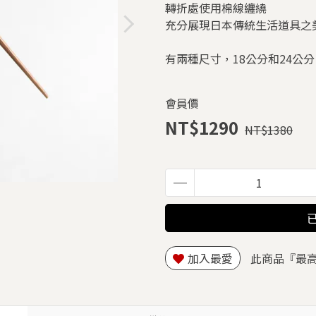
轉折處使用棉線纏繞
充分展現日本傳統生活道具之
有兩種尺寸，18公分和24公分
會員價
NT$1290
NT$1380
加入最愛
此商品『最