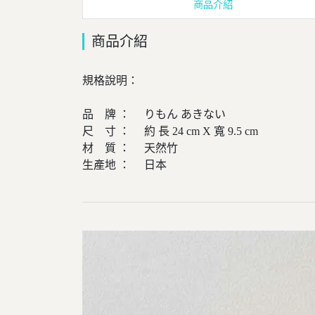
商品介紹
商品介紹
規格說明：
品 牌 ： りもん あきない
尺 寸 ： 約 長 24 cm X 寬 9.5 cm
材 質 ： 天然竹
生產地 ： 日本