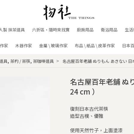
人製 抹茶道具
六折區，隨時來找寶
廚房用品
衛浴用品
生活
作家
木器作家
金屬 \ 玻璃作家
布品 \ 紙品 \ 皮革作家
日本
,
,
道具
茶杓 / 茶筷
茶咖啡道具
名古屋百年老舖 ぬりもん あきない 日本
名古屋百年老舖 ぬ
24 cm ）
復刻日本古代茶筷
造型古樸、優雅
使用天然竹子，上面塗漆