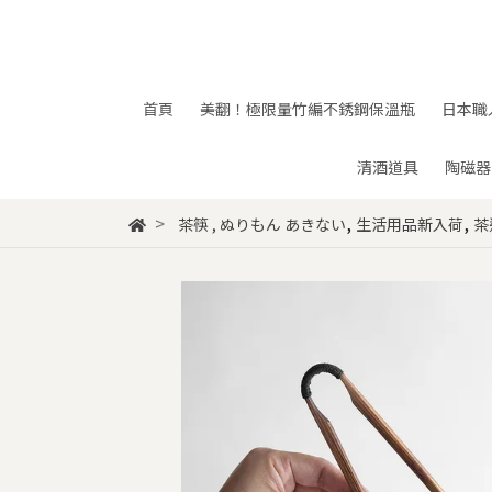
首頁
美翻！極限量竹編不銹鋼保溫瓶
日本職
清酒道具
陶磁器
,
,
茶筷
,
ぬりもん あきない
生活用品新入荷
茶