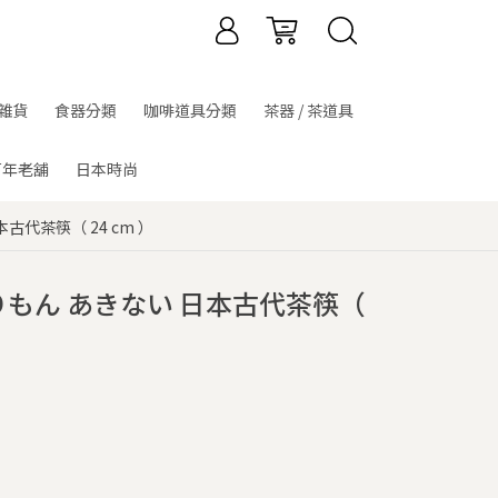
雜貨
食器分類
咖啡道具分類
茶器 / 茶道具
百年老舖
日本時尚
古代茶筷（ 24 cm ）
りもん あきない 日本古代茶筷（