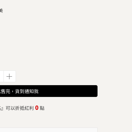
美
已售完，貨到通知我
0
高』可以折抵紅利
點