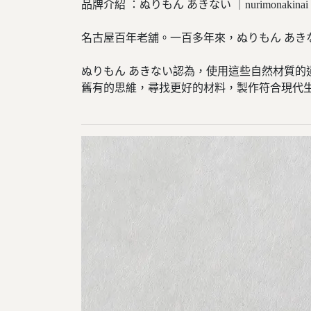
品牌介紹 ：ぬりもん あきない ｜nurimonakinai
名古屋百年老舖。一百多年來，ぬりもん あき
ぬりもん あきない認為，使用這些自然材質
舊有的思維，尋找更好的材料，製作符合現代