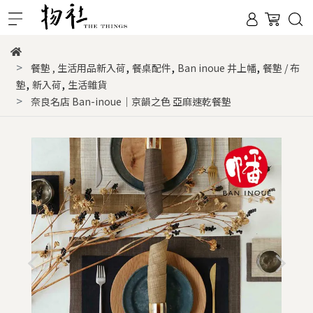
,
,
,
餐墊
,
生活用品新入荷
餐桌配件
Ban inoue 井上幡
餐墊 / 布
,
,
墊
新入荷
生活雜貨
奈良名店 Ban-inoue｜京韻之色 亞麻速乾餐墊