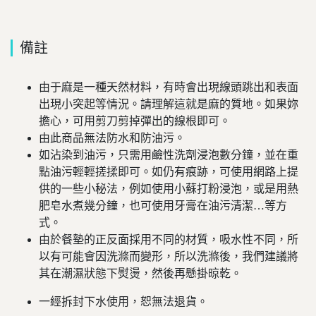
備註
由于麻是一種天然材料，有時會出現線頭跳出和表面
出現小突起等情況。請理解這就是麻的質地。如果妳
擔心，可用剪刀剪掉彈出的線根即可。
由此商品無法防水和防油污。
如沾染到油污，只需用鹼性洗劑浸泡數分鐘，並在重
點油污輕輕搓揉即可。如仍有痕跡，可使用網路上提
供的一些小秘法，例如使用小蘇打粉浸泡，或是用熱
肥皂水煮幾分鐘，也可使用牙膏在油污清潔…等方
式。
由於餐墊的正反面採用不同的材質，吸水性不同，所
以有可能會因洗滌而變形，所以洗滌後，我們建議將
其在潮濕狀態下熨燙，然後再懸掛晾乾。
一經拆封下水使用，恕無法退貨。