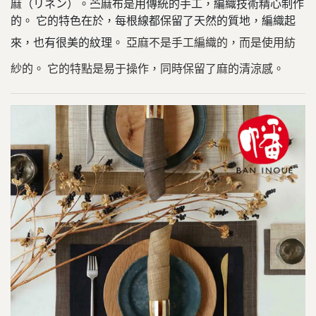
麻（リネン）。苎麻布是用傳統的手工，編織技術精心制作
的。 它的特色在於，每根線都保留了天然的質地，編織起
來，也有很美的紋理。
亞麻不是手工編織的，而是使用紡
紗的。 它的特點是易于操作，同時保留了麻的清涼感。