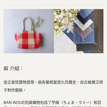
痲 介紹：
從正倉院寶物發現，麻有著相當悠久的曆史，自古被廣泛用
于制作服裝。
BAN INOUE的麻織物包括了苧麻（ちょま・ラミー）和亞