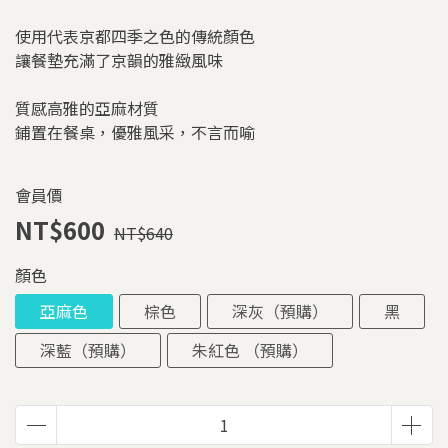
使用代表京都四季之色的傳統顏色
讓餐墊充滿了京韻的雅緻風味
質感高雅的亞麻材質
鋪置在餐桌，優雅風采，不言而喻
會員價
NT$600
NT$640
顏色
亞麻色
棕色
深灰（預購）
黑
深藍（預購）
朱紅色 （預購）