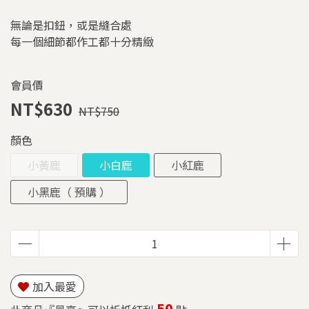
無論是扣鈕，或是縫合處
每一個細節都作工都十分精緻
會員價
NT$630
NT$750
顏色
小黃鹿
小白鹿
小紅鹿
小黑鹿（ 預購 ）
加入最愛
50