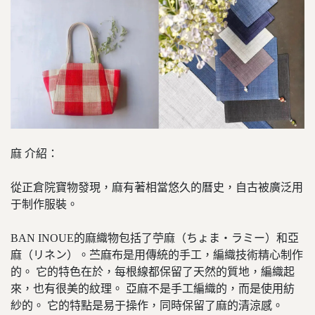
麻 介紹：
從正倉院寶物發現，麻有著相當悠久的曆史，自古被廣泛用
于制作服裝。
BAN INOUE的麻織物包括了苧麻（ちょま・ラミー）和亞
麻（リネン）。苎麻布是用傳統的手工，編織技術精心制作
的。 它的特色在於，每根線都保留了天然的質地，編織起
來，也有很美的紋理。 亞麻不是手工編織的，而是使用紡
紗的。 它的特點是易于操作，同時保留了麻的清涼感。