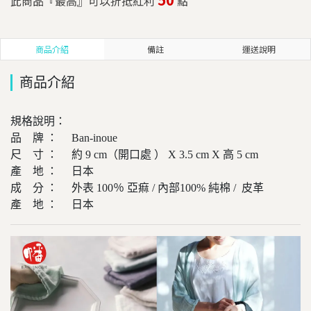
此商品『最高』可以折抵紅利
點
商品介紹
備註
運送說明
商品介紹
規格說明：
品 牌 ： Ban-inoue
尺 寸 ： 約 9 cm（開口處 ） X 3.5 cm X 高 5 cm
產 地 ： 日本
成 分 ： 外表 100％ 亞痲 / 內部100% 純棉 / 皮革
產 地 ： 日本