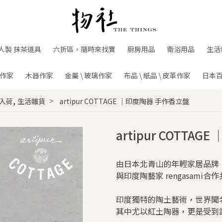
人製 抹茶道具
六折區，隨時來找寶
廚房用品
衛浴用品
生活
作家
木器作家
金屬 \ 玻璃作家
布品 \ 紙品 \ 皮革作家
日本
,
入荷
生活雜貨
artipur COTTAGE ｜印度陶器 手作香立盤
artipur COTTA
由日本北青山的年輕家居品牌
與印度陶藝家 rengasami合
印度獨特的陶土藝術，世界聞
其中尤以紅土陶器，更是受到