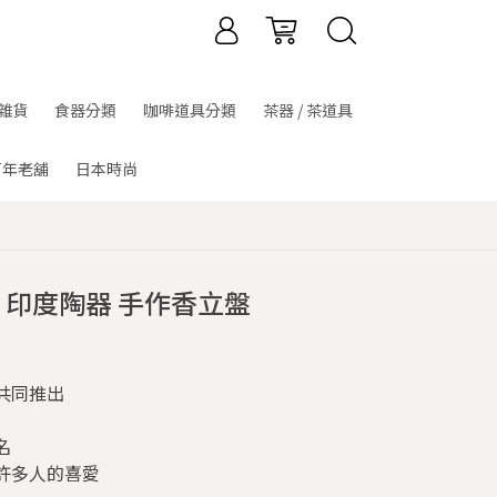
雜貨
食器分類
咖啡道具分類
茶器 / 茶道具
百年老舖
日本時尚
GE ｜印度陶器 手作香立盤
作共同推出
名
許多人的喜愛