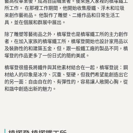
藝高校畢業後，成為自由職業者。後來進入家裡的槙塚鐵工
所工作。 在那裡工作期間，他開始收集廢鐵、浮木和垃圾
來創作藝術品。 他製作了雕塑、二維作品和日常生活工
具，並在個展和群展中展出。
除了雕塑等藝術品之外，槙塚登也是槙塚鐵工所的主力創作
者，在加入家族的槙塚鐵工所，槙塚登開始也設計家用品以
及裝飾性的和建築五金，但，跟一般鐵工廠的製品不同，槙
塚登的作品更多了一份日式的簡約美感。
槙塚登很擅長將鐵件與其他素材結合在一起，槙塚登説：鋼
材給人的印象是冰冷、沉重、堅硬，但我們希望能創造出它
的另一面：自由自在的、有彈性的，容易讓人敞開心胸，從
和諧中創造出新的魅力。
槙塚登 槙塚鐵工所