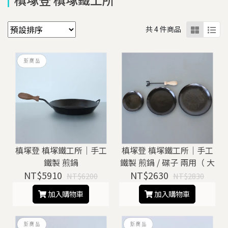
共 4 件商品
槙塚登 槙塚鐵工所｜手工
槙塚登 槙塚鐵工所｜手工
鐵製 煎鍋
鐵製 煎鍋 / 碟子 兩用（ 大
NT$5910
NT$2630
\ 中 \ 小 ）
NT$6200
NT$2830
加入購物車
加入購物車