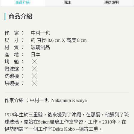
商品介紹
備註
運送說明
商品介紹
作 家 ： 中村一也
尺 寸 ： 約 直徑 8.6 cm X 高度 8 cm
材 質 ： 玻璃制品
產 地 ： 日本
烤 箱 ： ╳
微波爐 ： ╳
洗碗機 ： ╳
烘碗機 ： ╳
作家介紹 ：中村一也 Nakamura Kazuya
1978年生於三重縣，後來搬到了沖繩，在那裏，他遇到了琉
球玻璃，開始在Seiten玻璃工作室學習、工作。2010年，在
伊勢開設了一個工作室Deku Kobo --德古工房。