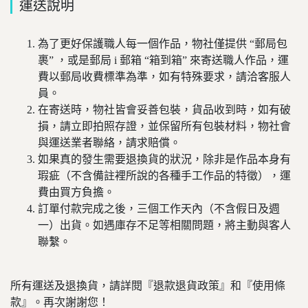
運送說明
為了更好保護職人每一個作品，物社僅提供 “郵局包
裹” ，或是郵局 i 郵箱 “箱到箱” 來寄送職人作品，運
費以郵局收費標準為準，如有特殊要求，請洽客服人
員。
在寄送時，物社皆會妥善包裝，貨品收到時，如有破
損，請立即拍照存證，並保留所有包裝材料，物社會
與運送業者聯絡，請求賠償。
如果真的發生需要退換貨的狀況，除非是作品本身有
瑕疵（不含備註裡所說的各種手工作品的特徵），運
費由買方負擔。
訂單付款完成之後，三個工作天內（不含假日及週
一）出貨。如遇庫存不足等相關問題，將主動與客人
聯繫。
所有運送及退換貨，請詳閱『退款退貨政策』和『使用條
款』。再次謝謝您！