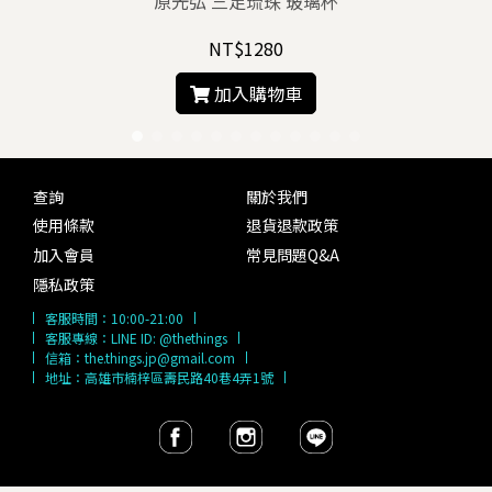
原光弘 三足琉珠 玻璃杯
NT$1280
加入購物車
查詢
關於我們
使用條款
退貨退款政策
加入會員
常見問題Q&A
隱私政策
客服時間：
10:00-21:00
客服專線：
LINE ID: @thethings
信箱：
the.things.jp@gmail.com
地址：高雄市楠梓區壽民路40巷4弄1號