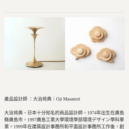
產品設計師 ：大治将典｜Oji Masanori
大治将典，日本十分知名的商品設計師，1974年出生在廣島
縣廣島市，1997廣島工業大學環境學部環境デザイン學科畢
業。1999年在建築設計事務所和平面設計事務所工作後，創