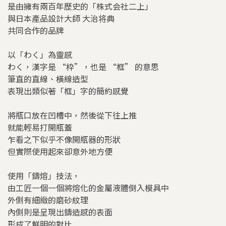
是由擁有兩百年歷史的「株式会社二上」
與日本產品設計大師 大治将典
共同合作的品牌
以「わく」為靈感
わく，漢字是 “枠”，也是 “框” 的意思
筆直的直線、橫線造型
表現出類似著「框」字的簡約感覺
將瓶口放在凹槽中，然後從下往上推
就能輕易打開瓶蓋
乍看之下似乎不像開瓶器的形狀
但實際使用起來卻意外地方便
使用「鑄熔」技法，
由工匠一個一個將熔化的金屬液體倒入模具中
外側有細緻的磨砂紋理
內側則是呈現出鑄造感的表面
形成了鮮明的對比