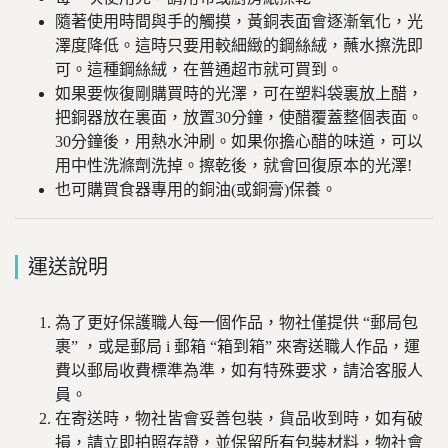
隨著使用時間與手的觸摸，黃銅表面會逐漸氧化，光
澤度降低。這時只要
用較細緻的鋼絲絨，蘸水擦洗即
可。這種鋼絲絨，在普通超市就可買到。
如果要恢復剛購買時的光澤，可在塑料袋裏放上醋，
把銅器放在裏面，放置30分鐘，使醋覆蓋整個表面。
30分鐘後，用熱水沖刷。如果你擔心醋的味道，可以
用中性洗滌劑洗掉。
擦乾後，就會回復原本的光澤!
也可購買食器專用的銅油(或銅膏)保養。
運送說明
為了更好保護職人每一個作品，物社僅提供 “郵局包
裹” ，或是郵局 i 郵箱 “箱到箱” 來寄送職人作品，運
費以郵局收費標準為準，如有特殊要求，請洽客服人
員。
在寄送時，物社皆會妥善包裝，貨品收到時，如有破
損，請立即拍照存證，並保留所有包裝材料，物社會