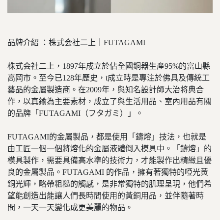
品牌介紹 ：株式会社二上｜FUTAGAMI
株式会社二上，1897年成立於佔全國銅器生產95%的富山縣
高岡市。至今已128年歷史，t成立時是專注於佛具及傳統工
藝品的金屬製造商。在2009年，與知名設計師大治将典合
作，以真鍮為主要素材，成立了與生活用品、室內用品有關
的品牌「FUTAGAMI（フタガミ）」。
FUTAGAMI的金屬製品，都是使用「鑄熔」技法，也就是
由工匠一個一個將熔化的金屬液體倒入模具中。「鑄熔」的
模具製作，需要具備高水準的技術力，才能製作出精緻且優
良的金屬製品。FUTAGAMI 的作品，擁有著獨特的啞光黃
銅光輝，略帶粗糙的觸感，是非常獨特的肌理呈現，他們希
望能創造出能讓人們長時間使用的黃銅用品，並伴隨著時
間，一天一天變化成更美麗的物品。