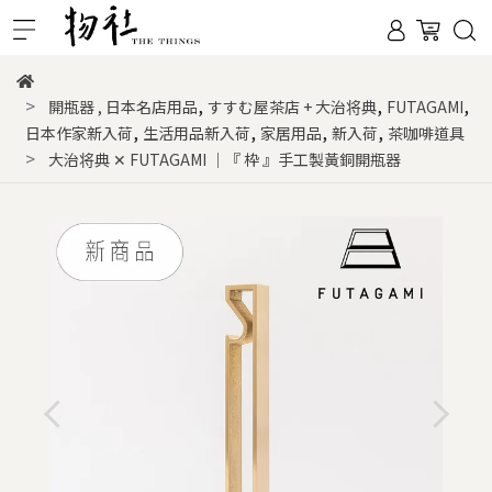
,
,
,
開瓶器
,
日本名店用品
すすむ屋茶店 + 大治将典
FUTAGAMI
,
,
,
,
日本作家新入荷
生活用品新入荷
家居用品
新入荷
茶咖啡道具
大治将典 ✕ FUTAGAMI ｜『 枠 』手工製黃銅開瓶器