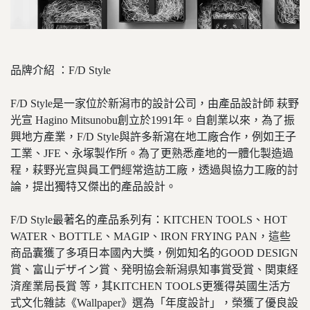
品牌介紹 ：F/D Style
F/D Style是一家位於新潟市的設計公司，由產品設計師 萩野
光宣 Hagino Mitsunobu創立於1991年。自創業以來，為了振
興地方產業，F/D Style與許多新瀉在地工廠合作，例如王子
工業、JFE、永塚製作所。為了更熟悉產地的一體化製造過
程，萩野光宣與員工們經常造訪工廠，透過與協力工廠的討
論，提出獨特又傑出的產品設計。
F/D Style最著名的產品系列有：KITCHEN TOOLS、HOT
WATER、BOTTLE、MAGIP、IRON FRYING PAN，這些
商品囊獲了多項日本國內大獎，例如知名的GOOD DESIGN
賞、富山デザイン賞、発明協会新潟県知事賞受賞、関東経
済産業局長賞 等，其KITCHEN TOOLS更獲得英國生活方
式文化雜誌《Wallpaper》選為「年度設計」，榮獲了優良設