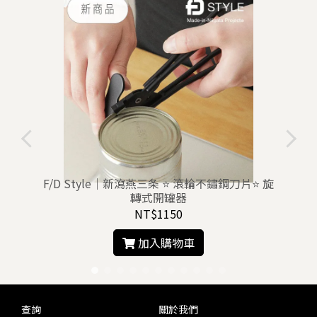
F/D Style｜新瀉燕三条 ⭐ 滾輪不鏽鋼刀片⭐ 旋
轉式開罐器
NT$1150
加入購物車
查詢
關於我們