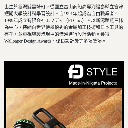
出生於新潟縣黑埼町。從國立富山商船高專到福島縣立會津
短期大學設計科學習設計。自1991年起成為自由職業者。
1999年成立有限会社エフディ（FD Inc.）。以新潟縣燕三條
為中心，持續向世界傳遞優秀的金屬加工技術和日本工具的
存在，並重視與製造現場的溝通進行設計活動。獲得
Wallpaper Design Awards、優良設計獎等多項獎項。