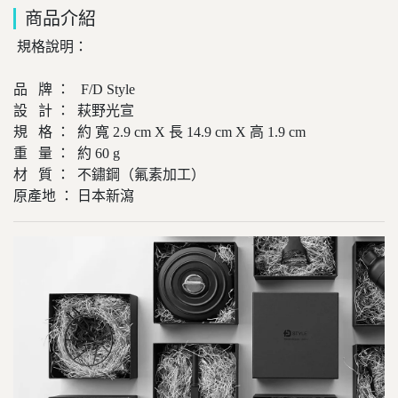
商品介紹
規格說明：
品 牌 ： F/D Style
設 計 ： 萩野光宣
規 格 ： 約 寬 2.9 cm X 長 14.9 cm X 高 1.9 cm
重 量 ： 約 60 g
材 質 ： 不鏽鋼（氟素加工）
原產地 ： 日本新瀉