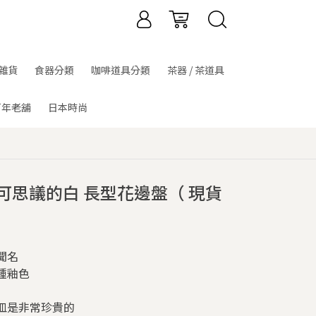
雜貨
食器分類
咖啡道具分類
茶器 / 茶道具
百年老舖
日本時尚
不可思議的白 長型花邊盤（ 現貨
聞名
種釉色
皿是非常珍貴的