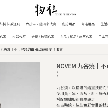
人製 抹茶道具
六折區，隨時來找寶
廚房用品
衛浴用品
生活
作家
木器作家
金屬 \ 玻璃作家
布品 \ 紙品 \ 皮革作家
日本
M 九谷燒｜不可思議的白 長型花邊盤（ 現貨 ）
NOVEM 九谷燒｜
）
九谷燒，以精湛的繪畫技術而
使用黃、紫、深藍、紅、綠五
搭配鐵鏽般的邊緣設計
在古時候，這些色彩奪目的器