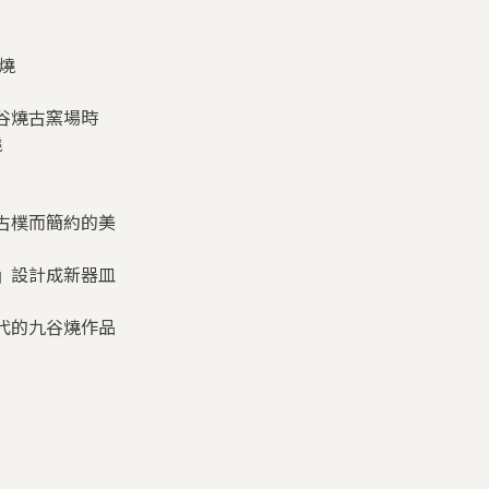
燒
谷燒古窯場時
燒
古樸而簡約的美
』設計成新器皿
代的九谷燒作品