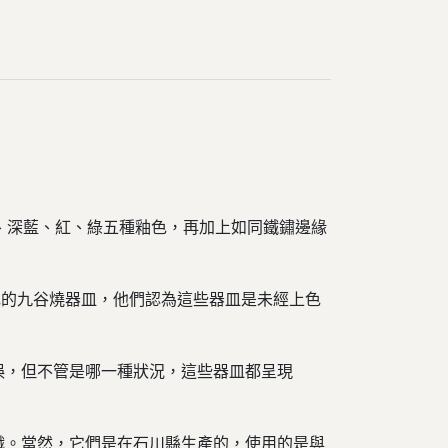
、紫、深藍、紅、綠五種釉色，再加上如同鐵鏽邊緣
色的九谷燒器皿，他們認為這些器皿是未經上色
誤，但不管是哪一種狀況，這些器皿都呈現
織。
當然，它們是在石川縣生產的，使用的是與