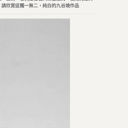
。
請欣賞這獨一無二，純白的九谷燒作品