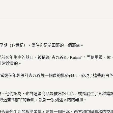
代早期（17世紀），當時它是前田藩的一個藩窯。
40年生產的器皿，被稱為“古九谷Ko-Kutani”。而使用黃
非常珍貴的。
。當幾個年輕設計去九谷燒一個舊的批發商店，發現了這些純白
趣。他們認為，也許這些商品是被忘記上色，或是發生了某種錯
把這些“純白”的器皿，設計一系列迷人的的器皿。
符合現代生活的極簡美學，這是一個日本、西方和中國風格的交