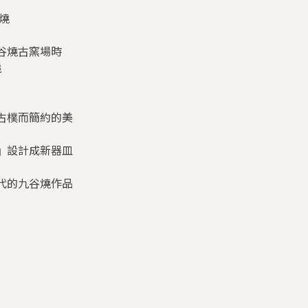
燒
谷燒古窯場時
燒
古樸而簡約的美
』設計成新器皿
代的九谷燒作品