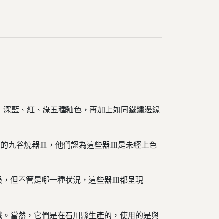
、紫、深藍、紅、綠五種釉色，再加上如同鐵鏽邊緣
色的九谷燒器皿，他們認為這些器皿是未經上色
誤，但不管是哪一種狀況，這些器皿都呈現
織。
當然，它們是在石川縣生產的，使用的是與