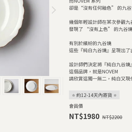
而NOVEM 系列
卻是“沒有任何釉色” 的九谷
幾個年輕設計師在某次參觀九
發現了 “沒有上色” 的九谷
有別於繽紛的九谷燒
這些『純白九谷燒』呈現出了
設計師們決定將『純白九谷燒
這個品牌，就是NOVEM
請欣賞這獨一無二，純白又現
⭐ 約12-14天內寄貨 ⭐
會員價
NT$1980
NT$2200