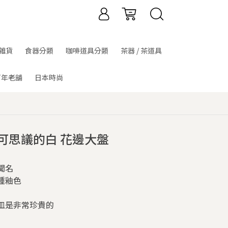
雜貨
食器分類
咖啡道具分類
茶器 / 茶道具
百年老舖
日本時尚
不可思議的白 花邊大盤
聞名
種釉色
皿是非常珍貴的