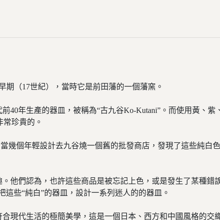
代早期（17世紀），當時它是前田藩的一個藩窯。
40年生產的器皿，被稱為“古九谷Ko-Kutani”。而使用黃
非常珍貴的。
。當幾個年輕設計去九谷燒一個舊的批發商店，發現了這些純白
趣。他們認為，也許這些商品是被忘記上色，或是發生了某種錯
把這些“純白”的器皿，設計一系列迷人的的器皿。
符合現代生活的極簡美學，這是一個日本、西方和中國風格的交