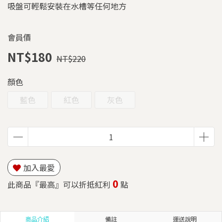
吸盤可輕鬆安裝在水槽等任何地方
會員價
NT$180
NT$220
顏色
藍色
紅色
灰色
加入最愛
0
此商品『最高』可以折抵紅利
點
商品介紹
備註
運送說明