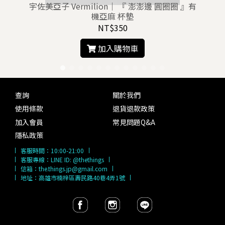
宇佐美亞子 Vermilion｜ 『 澎澎邊 圓圈圈 』有
機亞麻 杯墊
NT$350
加入購物車
查詢
關於我們
使用條款
退貨退款政策
加入會員
常見問題Q&A
隱私政策
客服時間：
10:00-21:00
客服專線：
LINE ID: @thethings
信箱：
the.things.jp@gmail.com
地址：高雄市楠梓區壽民路40巷4弄1號