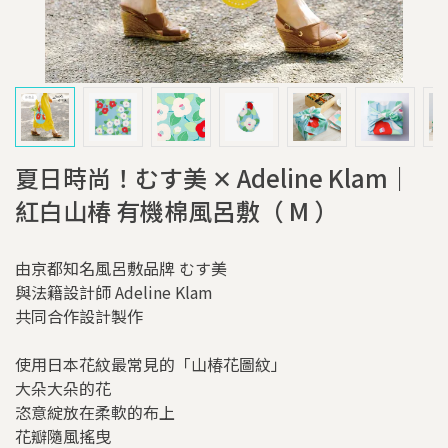
夏日時尚！むす美 ✕ Adeline Klam｜
紅白山椿 有機棉風呂敷（ M ）
由京都知名風呂敷品牌 むす美
與法籍設計師 Adeline Klam
共同合作設計製作
使用日本花紋最常見的「山椿花圖紋」
大朵大朵的花
恣意綻放在柔軟的布上
花瓣隨風搖曳