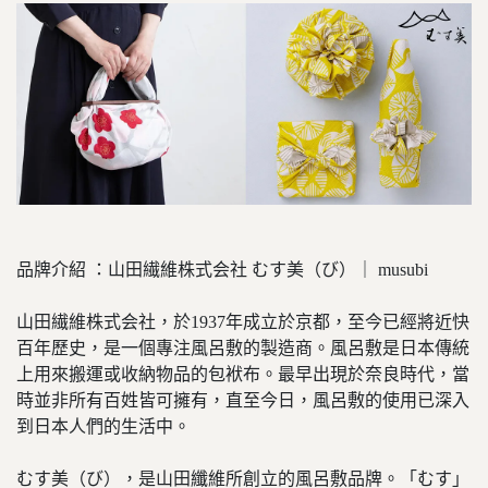
品牌介紹 ：山田繊維株式会社 むす美（び）｜ musubi
山田繊維株式会社，於1937年成立於京都，至今已經將近快
百年歷史，是一個專注風呂敷的製造商。風呂敷是日本傳統
上用來搬運或收納物品的包袱布。最早出現於奈良時代，當
時並非所有百姓皆可擁有，直至今日，風呂敷的使用已深入
到日本人們的生活中。
むす美（び），是山田纖維所創立的風呂敷品牌。「むす」