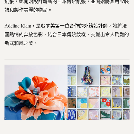
紙張，她開始設計嶄新的日本傳統紙張，並開始將其用於裝
飾和製作美麗的物品。
Adeline Klam
，是
むす美第一位合作的外籍設計師，她
將法
國熱情的奔放色彩，結合日本傳統紋樣，交織出令人驚豔的
新式和風之美
。