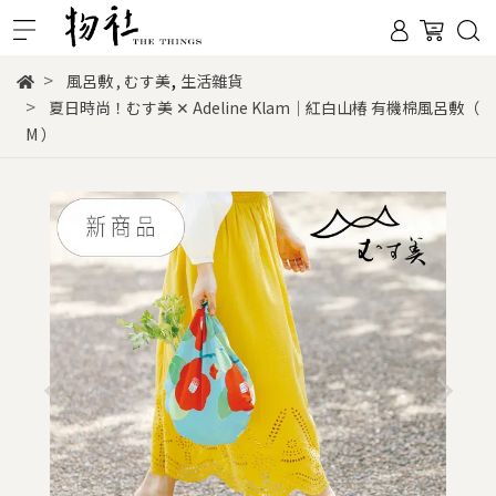
,
風呂敷
,
むす美
生活雜貨
夏日時尚！むす美 ✕ Adeline Klam｜紅白山椿 有機棉風呂敷（
M ）