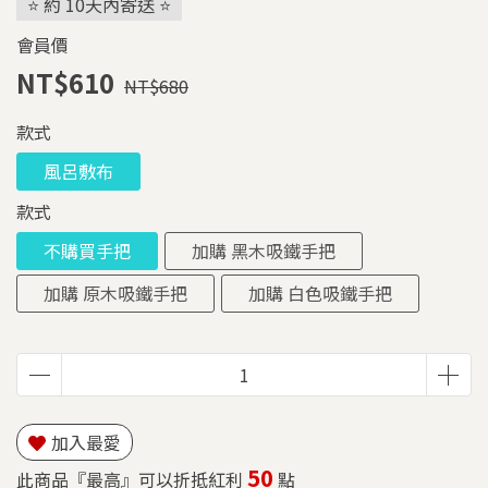
⭐ 約 10天內寄送 ⭐
會員價
NT$610
NT$680
款式
風呂敷布
款式
不購買手把
加購 黑木吸鐵手把
加購 原木吸鐵手把
加購 白色吸鐵手把
加入最愛
50
此商品『最高』可以折抵紅利
點