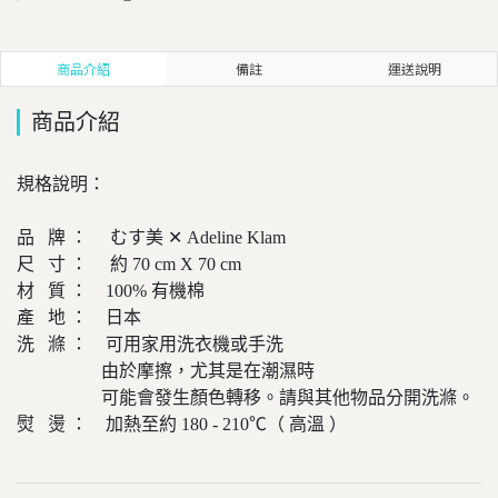
商品介紹
備註
運送說明
商品介紹
規格說明：
品 牌 ： むす美 ✕ Adeline Klam
尺 寸 ： 約 70 cm X 70 cm
材 質 ： 100% 有機棉
產 地 ： 日本
洗 滌 ： 可用家用洗衣機或手洗
由於摩擦，尤其是在潮濕時
可能會發生顏色轉移。請與其他物品分開洗滌。
熨 燙 ： 加熱至約 180 - 210℃（ 高溫 ）