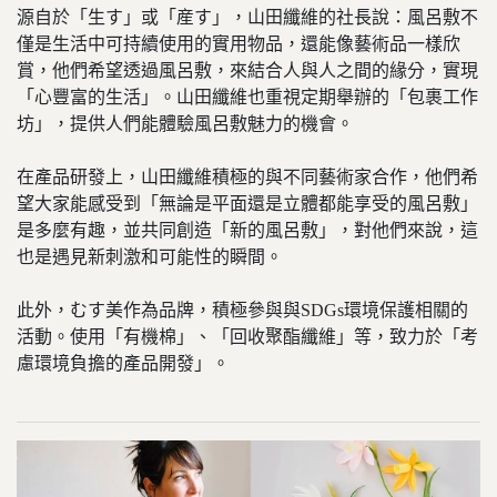
源自於「生す」或「産す」，山田纖維的社長說：風呂敷不
僅是生活中可持續使用的實用物品，還能像藝術品一樣欣
賞，他們希望透過風呂敷，來結合人與人之間的緣分，實現
「心豐富的生活」。山田纖維也重視定期舉辦的「包裹工作
坊」，提供人們能體驗風呂敷魅力的機會。
在產品研發上，山田纖維積極的與不同藝術家合作，他們希
望大家能感受到「無論是平面還是立體都能享受的風呂敷」
是多麼有趣，並共同創造「新的風呂敷」，對他們來說，這
也是遇見新刺激和可能性的瞬間。
此外，むす美作為品牌，積極參與與SDGs環境保護相關的
活動。使用「有機棉」、「回收聚酯纖維」等，致力於「考
慮環境負擔的產品開發」。