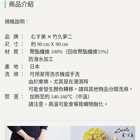
商品介紹
規格說明：
品 牌 ： むす美 ✕ 竹久夢二
尺 寸 ： 約 90 cm X 90 cm
材 質 ： 聚酯纖維 100%（回收聚酯纖維55%）
防潑水加工
產 地 ： 日本
洗 滌 ： 可用家用洗衣機或手洗
由於摩擦，尤其是在潮濕時
可能會發生顏色轉移。請與其他物品分開洗滌。
熨 燙 ： 加熱至約 140-160℃（中溫）
請注意，高溫可能會導致織物融化。