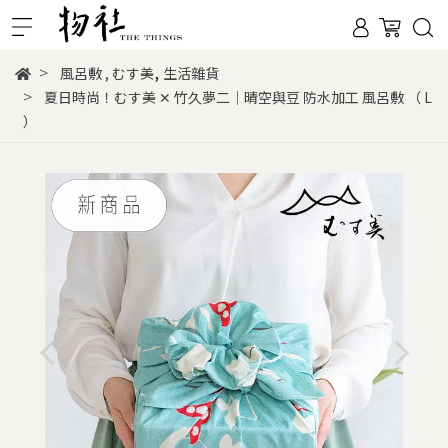
,
風呂敷
,
むす美
生活雜貨
夏日時尚！むす美 ✕ 竹久夢二｜晴空與豆 防水加工 風呂敷 （ L
）