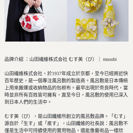
品牌介紹 ：山田繊維株式会社 むす美（び）｜ musubi
山田繊維株式会社，於1937年成立於京都，至今已經將近快
百年歷史，是一個專注風呂敷的製造商。風呂敷是日本傳統
上用來搬運或收納物品的包袱布。最早出現於奈良時代，當
時並非所有百姓皆可擁有，直至今日，風呂敷的使用已深入
到日本人們的生活中。
むす美（び），是山田纖維所創立的風呂敷品牌。「むす」
源自於「生す」或「産す」，山田纖維的社長說：風呂敷不
僅是生活中可持續使用的實用物品，還能像藝術品一樣欣