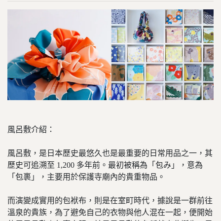
風呂敷介紹：
風呂敷，是日本歷史最悠久也是最重要的日常用品之一，其
歷史可追溯至 1,200 多年前。最初被稱為「包み」，意為
「包裹」，主要用於保護寺廟內的貴重物品。
而演變成實用的包袱布，則是在室町時代，據說是一群前往
溫泉的貴族，為了避免自己的衣物與他人混在一起，便開始