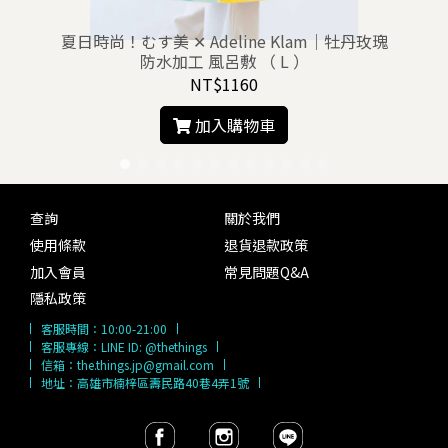
夏日時尚！むす美 ✕ Adeline Klam｜牡丹玫瑰
防水加工 風呂敷 （ L ）
NT$1160
加入購物車
查詢
關於我們
使用條款
退貨退款政策
加入會員
常見問題Q&A
隱私政策
客服時間：
10:00-21:00
客服專線：
LINE ID: @thethings
信箱：
the.things.jp@gmail.com
地址：高雄市楠梓區壽民路40巷4弄1號