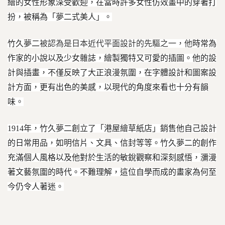
繪的女性形象深受歡迎，在當時許多女性仿效畫中的穿著打
扮，被稱為「夢二式美人」。
竹久夢二
被認為是日本近代平面設計的先驅之一，他
時常為
作家的小說以及少女雜誌，繪製獨特又可愛的插圖。他的設
計與插畫，不僅反映了大正浪漫氛圍，在字體設計和圖案設
計方面，更有出色的美感，以現代的角度來看也十分有韻
味
。
1914
年，竹久夢二創立了「港屋繪草紙店」銷售他自己設計
的日常用品，如明信片、文具、信封等等。竹久夢二的創作
充滿個人風格以及他對於生活的敏銳觀察和深刻感悟，瀰漫
著文藝氛圍的時代。不難理解，這位自學而成的畫家為何至
今仍令人著迷。