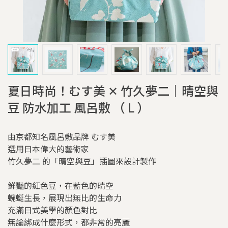
夏日時尚！むす美 ✕ 竹久夢二｜晴空與
豆 防水加工 風呂敷 （ L ）
由京都知名風呂敷品牌 むす美
選用日本偉大的藝術家
竹久夢二 的「晴空與豆」插圖來設計製作
鮮豔的紅色豆，在藍色的晴空
蜿蜒生長，展現出無比的生命力
充滿日式美學的顏色對比
無論綁成什麼形式，都非常的亮麗