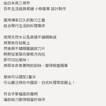
由日本燕三條市
百年生活道具老舖 小柳產業 設計製作
運用傳承已久的製刀工藝
結合現代生活的料理需求
使用天然木以及高級不鏽鋼製成
將蔥放在砧板上
然後將不鏽鋼鋸齒狀刀片
輕輕從蔥葉向蔥根方向拉
即可切出蔥絲！
將原本非常費時的刮絲，變得相當簡單
蔥絲可以細至1釐米
可以廣泛用在中國菜、日式料理等菜餚上！
符合手掌幅度的握柄
讓刮絲刀變得相當好操作