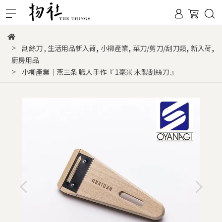
,
,
,
,
刮絲刀
,
生活用品新入荷
小柳產業
菜刀/剪刀/刮刀類
新入荷
廚房用品
小柳產業｜燕三条 職人手作『 1毫米 木製刮絲刀 』