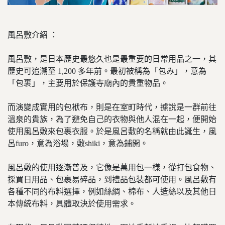
風呂敷介紹 ：
風呂敷，是日本歷史最悠久也是最重要的日常用品之一，其
歷史可追溯至 1,200 多年前。最初被稱為「包み」，意為
「包裹」，主要用於保護寺廟內的貴重物品。
而演變成實用的包袱布，則是在室町時代，據說是一群前往
溫泉的貴族，為了避免自己的衣物與他人混在一起，便開始
使用風呂敷來包裹衣服。於是風呂敷的名稱就由此誕生，風
呂furo，意為浴場，敷shiki，意為鋪開。
風呂敷的使用逐漸普及，它像是萬用包一樣，從打包食物、
採買日用品、包裹易碎品，到禮品包裝都可使用。風呂敷有
各種不同的布料選擇，例如絲綢、棉布、人造絲以及其他日
本傳統布料，具體取決於使用需求。