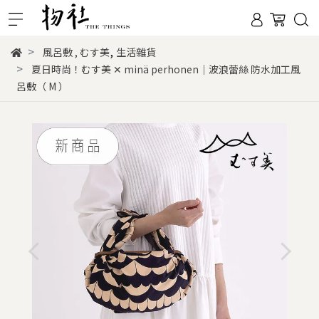
,
風呂敷
,
むす美
生活雜貨
夏日時尚！むす美 ✕ minä perhonen｜波浪蕾絲 防水加工風
呂敷（ M ）