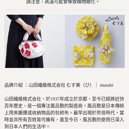
請注意，高溫可能會導致織物融化。
品牌介紹 ：山田繊維株式会社 むす美（び）｜ musubi
山田繊維株式会社，於1937年成立於京都，至今已經將近快
百年歷史，是一個專注風呂敷的製造商。風呂敷是日本傳統
上用來搬運或收納物品的包袱布。最早出現於奈良時代，當
時並非所有百姓皆可擁有，直至今日，風呂敷的使用已深入
到日本人們的生活中。