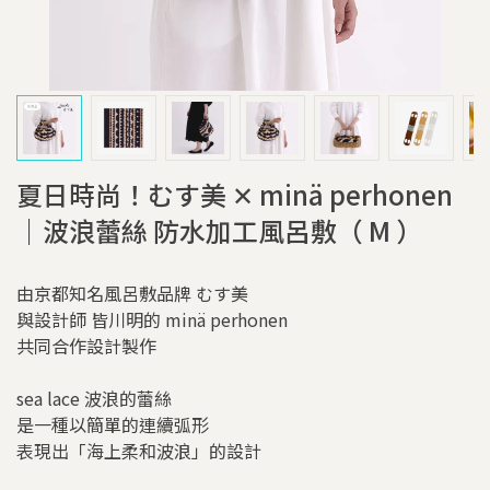
夏日時尚！むす美 ✕ minä perhonen
｜波浪蕾絲 防水加工風呂敷（ M ）
由京都知名風呂敷品牌 むす美
與設計師 皆川明的 minä perhonen
共同合作設計製作
sea lace 波浪的蕾絲
是一種以簡單的連續弧形
表現出「海上柔和波浪」的設計