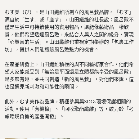
むす美（び），是山田纖維所創立的風呂敷品牌。「むす」
源自於「生す」或「産す」，山田纖維的社長說：風呂敷不
僅是生活中可持續使用的實用物品，還能像藝術品一樣欣
賞，他們希望透過風呂敷，來結合人與人之間的緣分，實現
「心豐富的生活」。山田纖維也重視定期舉辦的「包裹工作
坊」，提供人們能體驗風呂敷魅力的機會。
在產品研發上，山田纖維積極的與不同藝術家合作，他們希
望大家能感受到「無論是平面還是立體都能享受的風呂敷」
是多麼有趣，並共同創造「新的風呂敷」，對他們來說，這
也是遇見新刺激和可能性的瞬間。
此外，むす美作為品牌，積極參與與SDGs環境保護相關的
活動。使用「有機棉」、「回收聚酯纖維」等，致力於「考
慮環境負擔的產品開發」。