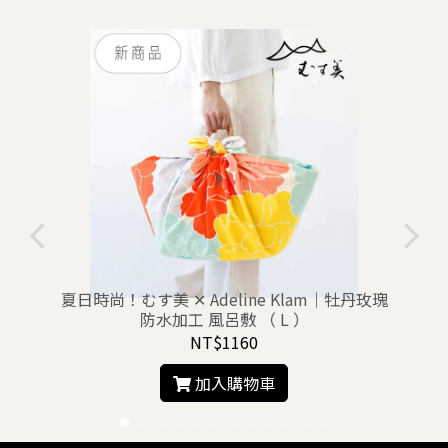
夏日時尚！むす美 ✕ Adeline Klam｜牡丹玫瑰
防水加工 風呂敷 （ L ）
NT$1160
加入購物車