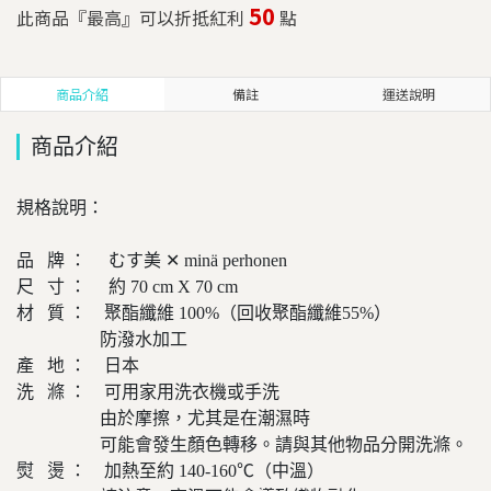
50
此商品『最高』可以折抵紅利
點
商品介紹
備註
運送說明
商品介紹
規格說明：
品 牌 ： むす美 ✕ minä perhonen
尺 寸 ： 約 70 cm X 70 cm
材 質 ： 聚酯纖維 100%（回收聚酯纖維55%）
防潑水加工
產 地 ： 日本
洗 滌 ： 可用家用洗衣機或手洗
由於摩擦，尤其是在潮濕時
可能會發生顏色轉移。請與其他物品分開洗滌。
熨 燙 ： 加熱至約 140-160℃（中溫）