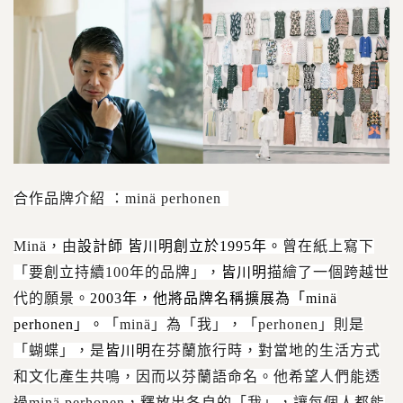
合作品牌介紹 ：minä perhonen
Minä
，由
設計師 皆川明創立於1995年。
曾在紙上寫下
「要創立持續100年的品牌」，
皆川明
描繪了一個跨越世
代的願景。
2003
年，他將品牌名稱擴展為「minä
perhonen」。
「minä」為「我」，「perhonen」則是
「蝴蝶」，是
皆川明
在芬蘭旅行時，對當地的生活方式
和文化產生共鳴，因而以芬蘭語命名。他希望人們能透
過minä perhonen，釋放出各自的「我」，讓每個人都能